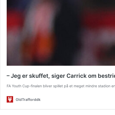
– Jeg er skuffet, siger Carrick om bestr
FA Youth Cup-finalen bliver spillet på et meget mindre stadion en
OldTrafforddk