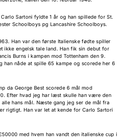
Carlo Sartoni fyldte 1 år og han spillede for St.
ester Schoolboys pg Lancashire Schoolboys.
963. Han var den første Italienske fødte spiller
 ikke engelsk tale land. Han fik sin debut for
rancis Burns i kampen mod Tottenham den 9.
g han nåde at spille 65 kampe og scorede her 6
kamp da George Best scorede 6 mål mod
. Efter hvad jeg har læst skulle han være den
d alle hans mål. Næste gang jeg ser de mål fra
 rigtigt. Han var let at kende for Carlo Sartori
 £50000 med hvem han vandt den italienske cup i