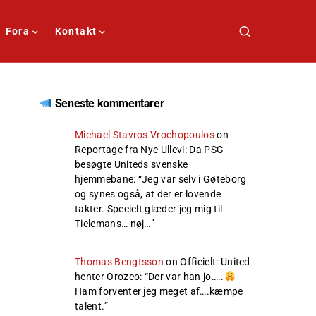
Fora
Kontakt
Seneste kommentarer
Michael Stavros Vrochopoulos
on
Reportage fra Nye Ullevi: Da PSG
besøgte Uniteds svenske
hjemmebane
: “
Jeg var selv i Gøteborg
og synes også, at der er lovende
takter. Specielt glæder jeg mig til
Tielemans… nøj…
”
Thomas Bengtsson
on
Officielt: United
henter Orozco
: “
Der var han jo…..
Ham forventer jeg meget af….kæmpe
talent.
”