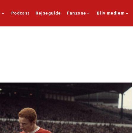
r
Podcast
Rejseguide
Fanzone
Bliv medlem