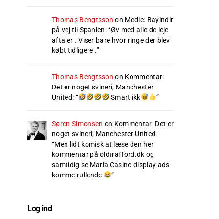
Thomas Bengtsson
on
Medie: Bayindir
på vej til Spanien
: “
Øv med alle de leje
aftaler . Viser bare hvor ringe der blev
købt tidligere .
”
Thomas Bengtsson
on
Kommentar:
Det er noget svineri, Manchester
United
: “
Smart ikk
”
Søren Simonsen
on
Kommentar: Det er
noget svineri, Manchester United
:
“
Men lidt komisk at læse den her
kommentar på oldtrafford.dk og
samtidig se Maria Casino display ads
komme rullende
”
Log ind