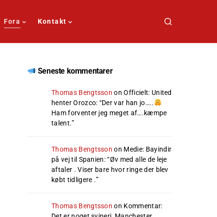
Fora
Kontakt
Seneste kommentarer
Thomas Bengtsson
on
Officielt: United
henter Orozco
: “
Der var han jo…..
Ham forventer jeg meget af….kæmpe
talent.
”
Thomas Bengtsson
on
Medie: Bayindir
på vej til Spanien
: “
Øv med alle de leje
aftaler . Viser bare hvor ringe der blev
købt tidligere .
”
Thomas Bengtsson
on
Kommentar:
Det er noget svineri, Manchester