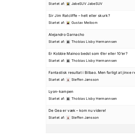
Startet af:
JabeSUV JabeSUV
Sir Jim Ratcliffe – helt eller skurk?
Startet af:
Gustav Meibom
Alejandro Garnacho
Startet af:
Thobias Lisby Hermannsen
Er Kobbie Mainoo bedst som 6’er eller 10’er?
Startet af:
Thobias Lisby Hermannsen
Fantastisk resultat i Bilbao. Men farligt at jinxe 
Startet af:
Steffen Jønsson
Lyon-kampen
Startet af:
Thobias Lisby Hermannsen
De Gea er væk – kom nu videre!
Startet af:
Steffen Jønsson