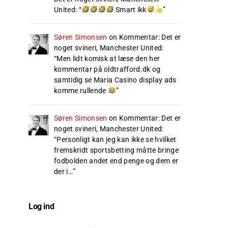
United
: “
Smart ikk
”
Søren Simonsen
on
Kommentar: Det er
noget svineri, Manchester United
:
“
Men lidt komisk at læse den her
kommentar på oldtrafford.dk og
samtidig se Maria Casino display ads
komme rullende
”
Søren Simonsen
on
Kommentar: Det er
noget svineri, Manchester United
:
“
Personligt kan jeg kan ikke se hvilket
fremskridt sportsbetting måtte bringe
fodbolden andet end penge og dem er
der i…
”
Log ind