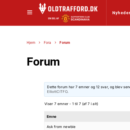
Nyhede
Hjem
Fora
Forum
Forum
Dette forum har 7 emner og 12 svar, og blev sen
ElliottCITFO
.
Viser 7 emner - 1 til 7 (af 7 i alt)
Emne
Ask from newbie