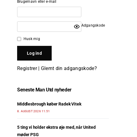
Brugernavn eller e-mail
Adgangskode
Husk mig
Registrer
|
Glemt din adgangskode?
Seneste Man Utd nyheder
Middlesbrough køber Radek Vitek
8. AUGUST 2026 11:51
5 ting vi holder ekstra øje med, når United
møder PSG