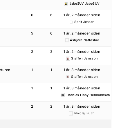
JabeSUV JabeSUV
6
6
1 år, 2 måneder siden
Sprit Jensen
5
6
1 år, 2 måneder siden
Ásbjørn Nattestad
2
2
1 år, 2 måneder siden
Steffen Jønsson
returen!
1
1
1 år, 3 måneder siden
Steffen Jønsson
1
1
1 år, 3 måneder siden
Thobias Lisby Hermannsen
2
2
1 år, 3 måneder siden
Nikolaj Buch