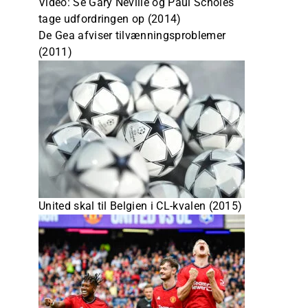
Video: Se Gary Neville og Paul Scholes
tage udfordringen op (2014)
De Gea afviser tilvænningsproblemer
(2011)
United skal til Belgien i CL-kvalen (2015)