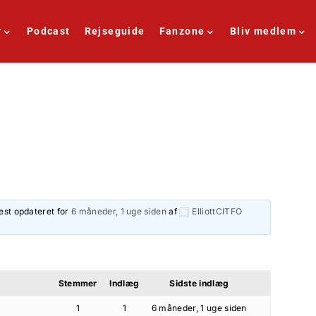
r
Podcast
Rejseguide
Fanzone
Bliv medlem
est opdateret for
6 måneder, 1 uge siden
af
ElliottCITFO
Stemmer
Indlæg
Sidste indlæg
1
1
6 måneder, 1 uge siden