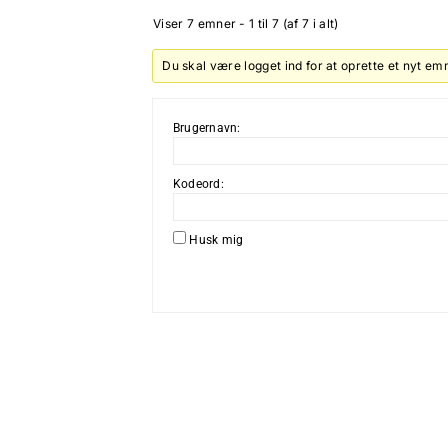
Viser 7 emner - 1 til 7 (af 7 i alt)
Du skal være logget ind for at oprette et nyt em
Brugernavn:
Kodeord:
Husk mig