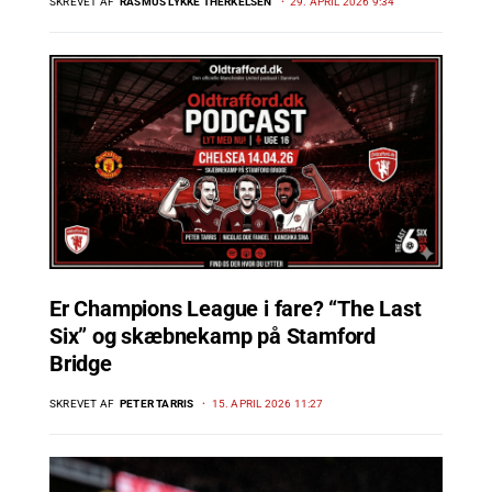
SKREVET AF
RASMUS LYKKE THERKELSEN
29. APRIL 2026 9:34
Er Champions League i fare? “The Last
Six” og skæbnekamp på Stamford
Bridge
SKREVET AF
PETER TARRIS
15. APRIL 2026 11:27