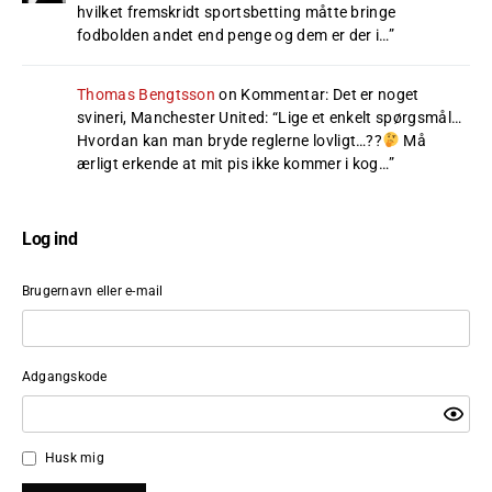
hvilket fremskridt sportsbetting måtte bringe
fodbolden andet end penge og dem er der i…
”
Thomas Bengtsson
on
Kommentar: Det er noget
svineri, Manchester United
: “
Lige et enkelt spørgsmål…
Hvordan kan man bryde reglerne lovligt…??
Må
ærligt erkende at mit pis ikke kommer i kog…
”
Log ind
Brugernavn eller e-mail
Adgangskode
Husk mig