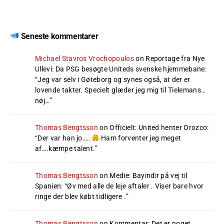
Seneste kommentarer
Michael Stavros Vrochopoulos
on
Reportage fra Nye
Ullevi: Da PSG besøgte Uniteds svenske hjemmebane
:
“
Jeg var selv i Gøteborg og synes også, at der er
lovende takter. Specielt glæder jeg mig til Tielemans…
nøj…
”
Thomas Bengtsson
on
Officielt: United henter Orozco
:
“
Der var han jo…..
Ham forventer jeg meget
af….kæmpe talent.
”
Thomas Bengtsson
on
Medie: Bayindir på vej til
Spanien
: “
Øv med alle de leje aftaler . Viser bare hvor
ringe der blev købt tidligere .
”
Thomas Bengtsson
on
Kommentar: Det er noget