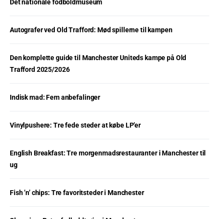
Det nationale fodboldmuseum
Autografer ved Old Trafford: Mød spillerne til kampen
Den komplette guide til Manchester Uniteds kampe på Old
Trafford 2025/2026
Indisk mad: Fem anbefalinger
Vinylpushere: Tre fede steder at købe LP’er
English Breakfast: Tre morgenmadsrestauranter i Manchester til
ug
Fish ’n’ chips: Tre favoritsteder i Manchester