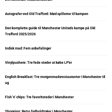
Autografer ved Old Trafford: Mød spillerne til kampen
Den komplette guide til Manchester Uniteds kampe på Old
Trafford 2025/2026
Indisk mad: Fem anbefalinger
Vinylpushere: Tre fede steder at købe LP’er
English Breakfast: Tre morgenmadsrestauranter i Manchester til
ug
Fish ’n’ chips: Tre favoritsteder i Manchester
Shopping: Retro fodboldtrøjer i Manchester