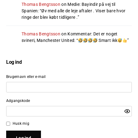
Thomas Bengtsson
on
Medie: Bayindir på vej til
Spanien
: “
Øv med alle de leje aftaler . Viser bare hvor
ringe der blev købt tidligere .
”
Thomas Bengtsson
on
Kommentar: Det er noget
svineri, Manchester United
: “
Smart ikk
”
Log ind
Brugernavn eller e-mail
Adgangskode
Husk mig