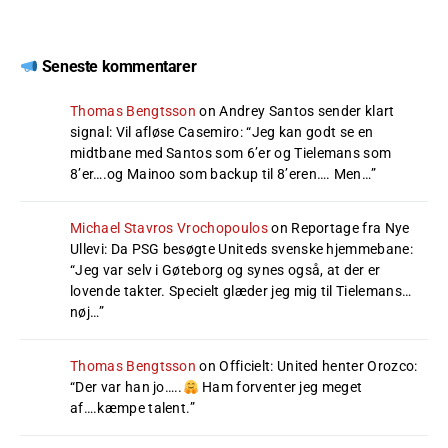
Seneste kommentarer
Thomas Bengtsson
on
Andrey Santos sender klart
signal: Vil afløse Casemiro
: “
Jeg kan godt se en
midtbane med Santos som 6’er og Tielemans som
8’er….og Mainoo som backup til 8’eren…. Men…
”
Michael Stavros Vrochopoulos
on
Reportage fra Nye
Ullevi: Da PSG besøgte Uniteds svenske hjemmebane
:
“
Jeg var selv i Gøteborg og synes også, at der er
lovende takter. Specielt glæder jeg mig til Tielemans…
nøj…
”
Thomas Bengtsson
on
Officielt: United henter Orozco
:
“
Der var han jo…..
Ham forventer jeg meget
af….kæmpe talent.
”