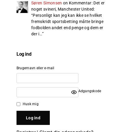
Søren Simonsen
on
Kommentar: Det er
noget svineri, Manchester United
:
“
Personligt kan jeg kan ikke se hvilket
fremskridt sportsbetting måtte bringe
fodbolden andet end penge og dem er
der i…
”
Log ind
Brugernavn eller e-mail
Adgangskode
Husk mig