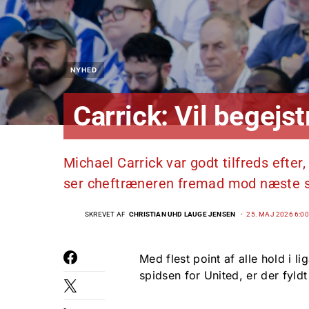
NYHED
Carrick: Vil begejs
Michael Carrick var godt tilfreds efte
ser cheftræneren fremad mod næste
SKREVET AF
CHRISTIAN UHD LAUGE JENSEN
25. MAJ 2026 6:00
Med flest point af alle hold i l
spidsen for United, er der fyld