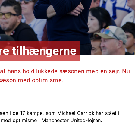
tre tilhængerne
r, at hans hold lukkede sæsonen med en sejr. Nu
 sæson med optimisme.
igaen i de 17 kampe, som Michael Carrick har stået i
t med optimisme i Manchester United-lejren.