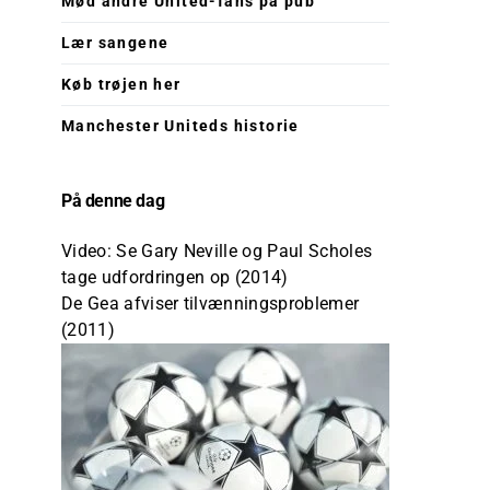
Mød andre United-fans på pub
Lær sangene
Køb trøjen her
Manchester Uniteds historie
På denne dag
Video: Se Gary Neville og Paul Scholes
tage udfordringen op (2014)
De Gea afviser tilvænningsproblemer
(2011)