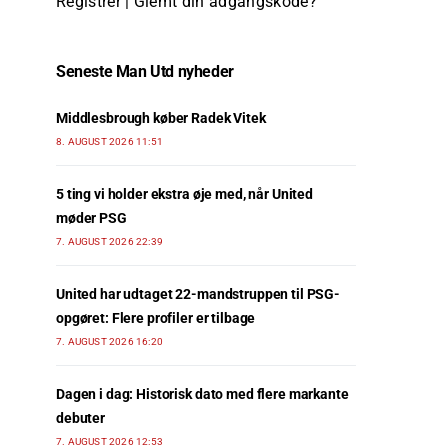
Registrer
|
Glemt din adgangskode?
Seneste Man Utd nyheder
Middlesbrough køber Radek Vitek
8. AUGUST 2026 11:51
5 ting vi holder ekstra øje med, når United
møder PSG
7. AUGUST 2026 22:39
United har udtaget 22-mandstruppen til PSG-
opgøret: Flere profiler er tilbage
7. AUGUST 2026 16:20
Dagen i dag: Historisk dato med flere markante
debuter
7. AUGUST 2026 12:53