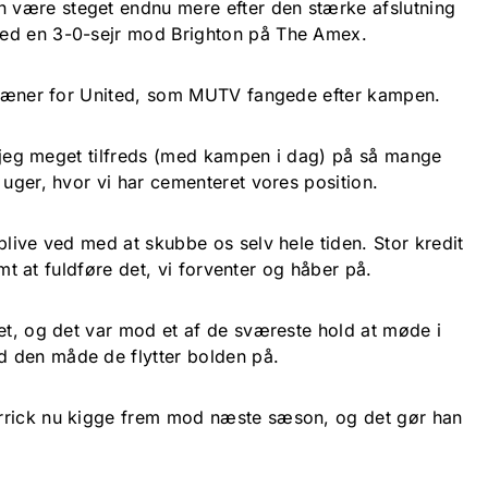
være steget endnu mere efter den stærke afslutning
ed en 3-0-sejr mod Brighton på The Amex.
ftræner for United, som MUTV fangede efter kampen.
er jeg meget tilfreds (med kampen i dag) på så mange
 uger, hvor vi har cementeret vores position.
blive ved med at skubbe os selv hele tiden. Stor kredit
nemt at fuldføre det, vi forventer og håber på.
det, og det var mod et af de sværeste hold at møde i
 den måde de flytter bolden på.
rrick nu kigge frem mod næste sæson, og det gør han