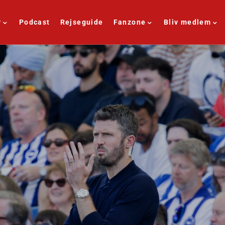
r
Podcast
Rejseguide
Fanzone
Bliv medlem