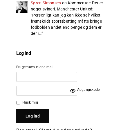
Søren Simonsen
on
Kommentar: Det er
noget svineri, Manchester United
:
“
Personligt kan jeg kan ikke se hvilket
fremskridt sportsbetting måtte bringe
fodbolden andet end penge og dem er
der i…
”
Log ind
Brugernavn eller e-mail
Adgangskode
Husk mig