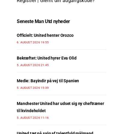
Registrer
|
Glemt din adgangskode?
Seneste Man Utd nyheder
Officielt: United henter Orozco
6. AUGUST 2026 19:55
Bekræftet: United hyrer Eva Olid
5. AUGUST 2026 21:45
Medie: Bayindir på vej til Spanien
5. AUGUST 2026 15:39
Manchester United har udset sig ny cheftræner
til kvindeholdet
5. AUGUST 2026 11:16
United tæt på salg af talentfuld målmand