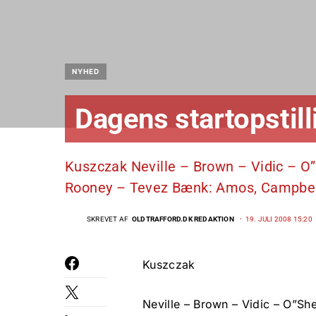
NYHED
Dagens startopstill
Kuszczak Neville – Brown – Vidic – O
Rooney – Tevez Bænk: Amos, Campbell
SKREVET AF
OLDTRAFFORD.DK REDAKTION
19. JULI 2008 15:20
Kuszczak
Neville – Brown – Vidic – O”Sh