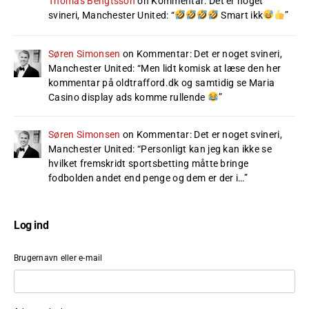
Thomas Bengtsson
on
Kommentar: Det er noget
svineri, Manchester United
: “
Smart ikk
”
Søren Simonsen
on
Kommentar: Det er noget svineri,
Manchester United
: “
Men lidt komisk at læse den her
kommentar på oldtrafford.dk og samtidig se Maria
Casino display ads komme rullende
”
Søren Simonsen
on
Kommentar: Det er noget svineri,
Manchester United
: “
Personligt kan jeg kan ikke se
hvilket fremskridt sportsbetting måtte bringe
fodbolden andet end penge og dem er der i…
”
Log ind
Brugernavn eller e-mail