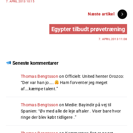
7. APRIL 2013 10:15
Næste artikel
Egypter tilbudt prøvetræning
7. APRIL 2013 11:08
Seneste kommentarer
Thomas Bengtsson
on
Officielt: United henter Orozco
:
“
Der var han jo…..
Ham forventer jeg meget
af….kæmpe talent.
”
Thomas Bengtsson
on
Medie: Bayindir på vej til
Spanien
: “
Øv med alle de leje aftaler . Viser bare hvor
ringe der blev købt tidligere .
”