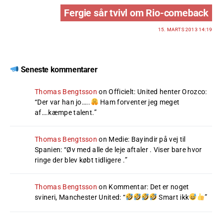
Fergie sår tvivl om Rio-comeback
15. MARTS 2013 14:19
Seneste kommentarer
Thomas Bengtsson
on
Officielt: United henter Orozco
:
“
Der var han jo…..
Ham forventer jeg meget
af….kæmpe talent.
”
Thomas Bengtsson
on
Medie: Bayindir på vej til
Spanien
: “
Øv med alle de leje aftaler . Viser bare hvor
ringe der blev købt tidligere .
”
Thomas Bengtsson
on
Kommentar: Det er noget
svineri, Manchester United
: “
Smart ikk
”