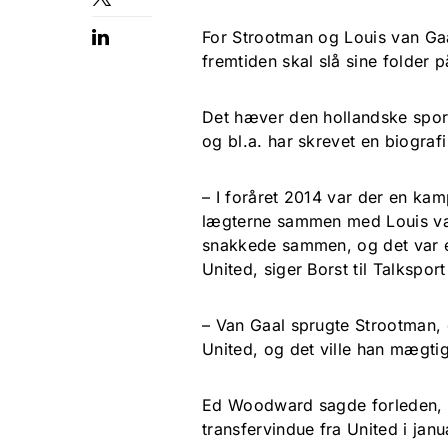
For Strootman og Louis van Gaal 
fremtiden skal slå sine folder 
Det hæver den hollandske sport
og bl.a. har skrevet en biogra
– I foråret 2014 var der en ka
lægterne sammen med Louis van
snakkede sammen, og det var eft
United, siger Borst til Talkspor
– Van Gaal sprugte Strootman, o
United, og det ville han mægti
Ed Woodward sagde forleden, at
transfervindue fra United i ja