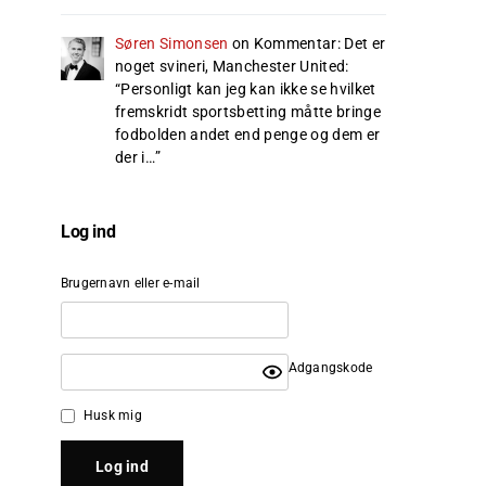
Søren Simonsen
on
Kommentar: Det er
noget svineri, Manchester United
:
“
Personligt kan jeg kan ikke se hvilket
fremskridt sportsbetting måtte bringe
fodbolden andet end penge og dem er
der i…
”
Log ind
Brugernavn eller e-mail
Adgangskode
Husk mig