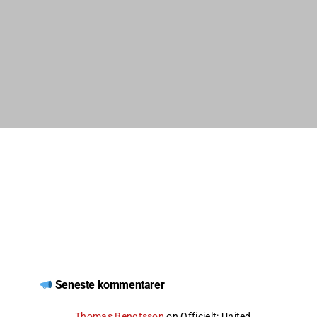
Seneste kommentarer
Thomas Bengtsson
on
Officielt: United