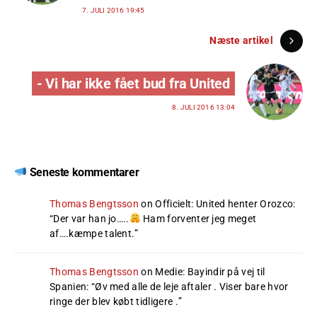
7. JULI 2016 19:45
Næste artikel
- Vi har ikke fået bud fra United
8. JULI 2016 13:04
Seneste kommentarer
Thomas Bengtsson
on
Officielt: United henter Orozco
:
“
Der var han jo…..
Ham forventer jeg meget
af….kæmpe talent.
”
Thomas Bengtsson
on
Medie: Bayindir på vej til
Spanien
: “
Øv med alle de leje aftaler . Viser bare hvor
ringe der blev købt tidligere .
”