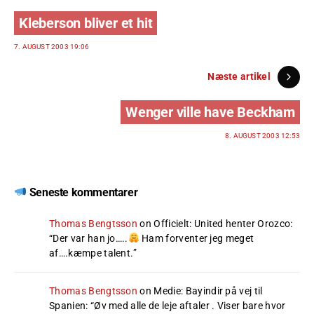
Kleberson bliver et hit
7. AUGUST 2003 19:06
Næste artikel
Wenger ville have Beckham
8. AUGUST 2003 12:53
Seneste kommentarer
Thomas Bengtsson
on
Officielt: United henter Orozco
:
“
Der var han jo…..
Ham forventer jeg meget
af….kæmpe talent.
”
Thomas Bengtsson
on
Medie: Bayindir på vej til
Spanien
: “
Øv med alle de leje aftaler . Viser bare hvor