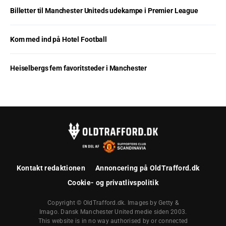
Billetter til Manchester Uniteds udekampe i Premier League
Kom med ind på Hotel Football
Heiselbergs fem favoritsteder i Manchester
Kontakt redaktionen
Annoncering på OldTrafford.dk
Cookie- og privatlivspolitik
Copyright © OldTrafford.dk. Images by Getty &
Imago. Dansk Manchester United medie siden 2003.
This website is in no way authorised by or connected