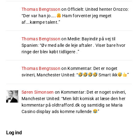
Thomas Bengtsson
on
Officielt: United henter Orozco
:
“
Der var han jo…..
Ham forventer jeg meget
af….kæmpe talent.
”
Thomas Bengtsson
on
Medie: Bayindir på vej til
Spanien
: “
Øv med alle de leje aftaler . Viser bare hvor
ringe der blev købt tidligere .
”
Thomas Bengtsson
on
Kommentar: Det er noget
svineri, Manchester United
: “
Smart ikk
”
Søren Simonsen
on
Kommentar: Det er noget svineri,
Manchester United
: “
Men lidt komisk at læse den her
kommentar på oldtrafford.dk og samtidig se Maria
Casino display ads komme rullende
”
Log ind