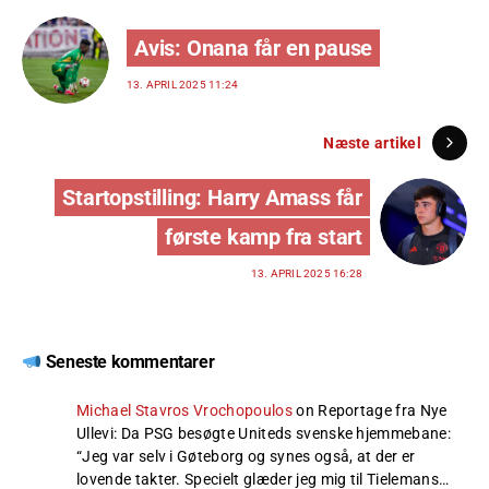
Avis: Onana får en pause
13. APRIL 2025 11:24
Næste artikel
Startopstilling: Harry Amass får
første kamp fra start
13. APRIL 2025 16:28
Seneste kommentarer
Michael Stavros Vrochopoulos
on
Reportage fra Nye
Ullevi: Da PSG besøgte Uniteds svenske hjemmebane
:
“
Jeg var selv i Gøteborg og synes også, at der er
lovende takter. Specielt glæder jeg mig til Tielemans…