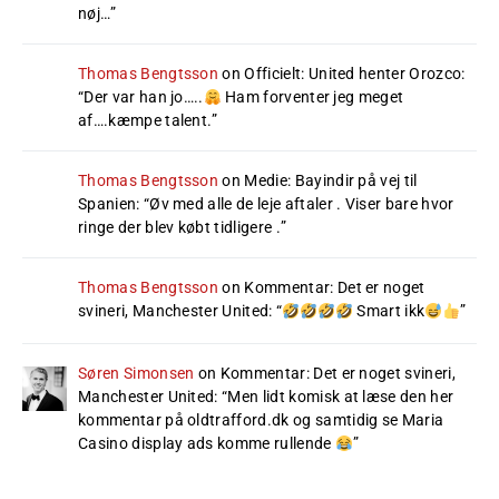
nøj…
”
Thomas Bengtsson
on
Officielt: United henter Orozco
:
“
Der var han jo…..
Ham forventer jeg meget
af….kæmpe talent.
”
Thomas Bengtsson
on
Medie: Bayindir på vej til
Spanien
: “
Øv med alle de leje aftaler . Viser bare hvor
ringe der blev købt tidligere .
”
Thomas Bengtsson
on
Kommentar: Det er noget
svineri, Manchester United
: “
Smart ikk
”
Søren Simonsen
on
Kommentar: Det er noget svineri,
Manchester United
: “
Men lidt komisk at læse den her
kommentar på oldtrafford.dk og samtidig se Maria
Casino display ads komme rullende
”