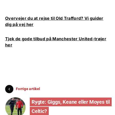
Overvejer du at rejse til Old Trafford? Vi guider
dig på vej her
Tjek de gode tilbud på Manchester United-trøjer
her
Forrige artikel
Rygte: Giggs, Keane eller Moyes til
Celtic?