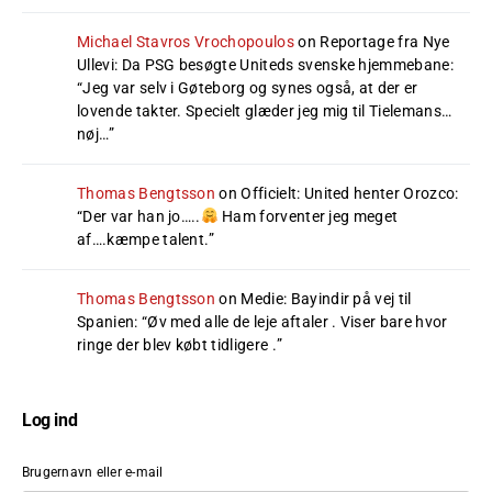
Michael Stavros Vrochopoulos
on
Reportage fra Nye
Ullevi: Da PSG besøgte Uniteds svenske hjemmebane
:
“
Jeg var selv i Gøteborg og synes også, at der er
lovende takter. Specielt glæder jeg mig til Tielemans…
nøj…
”
Thomas Bengtsson
on
Officielt: United henter Orozco
:
“
Der var han jo…..
Ham forventer jeg meget
af….kæmpe talent.
”
Thomas Bengtsson
on
Medie: Bayindir på vej til
Spanien
: “
Øv med alle de leje aftaler . Viser bare hvor
ringe der blev købt tidligere .
”
Log ind
Brugernavn eller e-mail