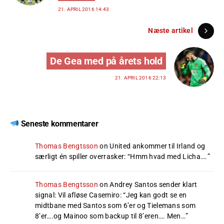
21. APRIL 2016 14:43
Næste artikel
De Gea med på årets hold
21. APRIL 2016 22:13
Seneste kommentarer
Thomas Bengtsson
on
United ankommer til Irland og
særligt én spiller overrasker
: “
Hmm hvad med Licha….
”
Thomas Bengtsson
on
Andrey Santos sender klart
signal: Vil afløse Casemiro
: “
Jeg kan godt se en
midtbane med Santos som 6’er og Tielemans som
8’er….og Mainoo som backup til 8’eren…. Men…
”