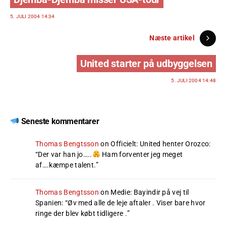
5. JULI 2004 14:34
Næste artikel
United starter på udbyggelsen
5. JULI 2004 14:48
Seneste kommentarer
Thomas Bengtsson
on
Officielt: United henter Orozco
:
“
Der var han jo…..
Ham forventer jeg meget
af….kæmpe talent.
”
Thomas Bengtsson
on
Medie: Bayindir på vej til
Spanien
: “
Øv med alle de leje aftaler . Viser bare hvor
ringe der blev købt tidligere .
”