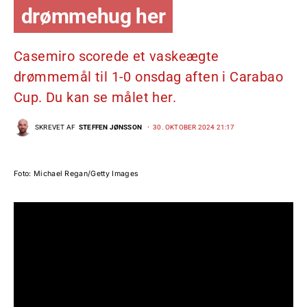
drømmehug her
Casemiro scorede et vaskeægte
drømmemål til 1-0 onsdag aften i Carabao
Cup. Du kan se målet her.
SKREVET AF
STEFFEN JØNSSON
30. OKTOBER 2024 21:17
Foto: Michael Regan/Getty Images