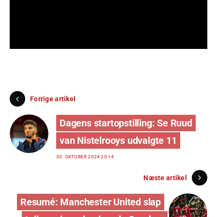
Foto
Forrige artikel
Dagens startopstilling: Se Ruud
van Nistelrooys udvalgte 11
30. OKTOBER 2024 20:14
Næste artikel
Resumé: Manchester United slap