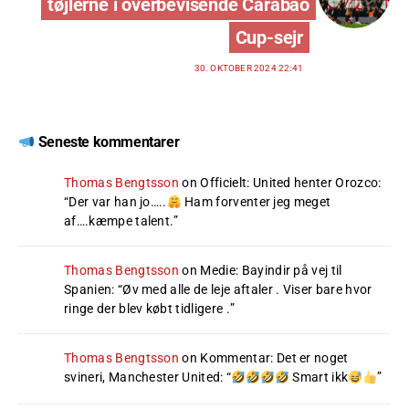
tøjlerne i overbevisende Carabao
Cup-sejr
30. OKTOBER 2024 22:41
Seneste kommentarer
Thomas Bengtsson
on
Officielt: United henter Orozco
:
“
Der var han jo…..
Ham forventer jeg meget
af….kæmpe talent.
”
Thomas Bengtsson
on
Medie: Bayindir på vej til
Spanien
: “
Øv med alle de leje aftaler . Viser bare hvor
ringe der blev købt tidligere .
”
Thomas Bengtsson
on
Kommentar: Det er noget
svineri, Manchester United
: “
Smart ikk
”