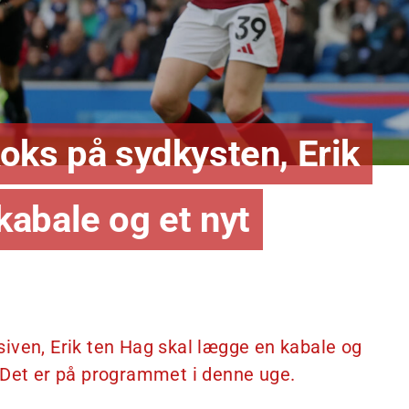
oks på sydkysten, Erik
abale og et nyt
iven, Erik ten Hag skal lægge en kabale og
 Det er på programmet i denne uge.