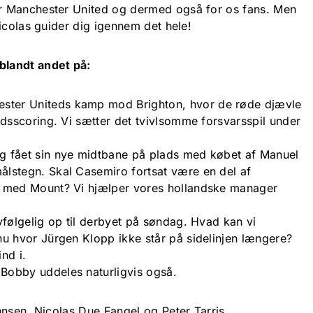
r Manchester United og dermed også for os fans. Men
icolas guider dig igennem det hele!
landt andet på:
ster Uniteds kamp mod Brighton, hvor de røde djævle
tidsscoring. Vi sætter det tvivlsomme forsvarsspil under
g fået sin nye midtbane på plads med købet af Manuel
ålstegn. Skal Casemiro fortsat være en del af
ad med Mount? Vi hjælper vores hollandske manager
lvfølgelig op til derbyet på søndag. Hvad kan vi
nu hvor Jürgen Klopp ikke står på sidelinjen længere?
nd i.
Bobby uddeles naturligvis også.
nnsen, Nicolas Due Fangel og Peter Tarris.