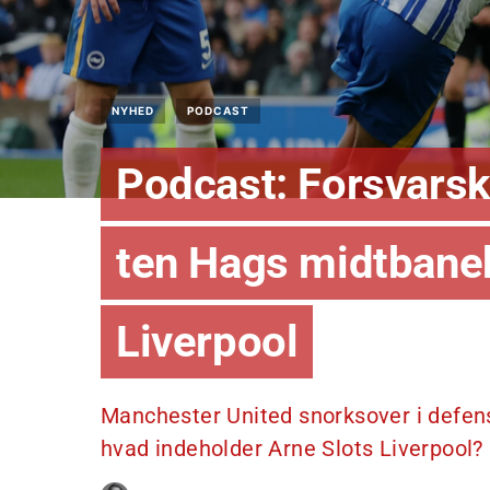
NYHED
PODCAST
Podcast: Forsvarsk
ten Hags midtbanek
Liverpool
Manchester United snorksover i defens
hvad indeholder Arne Slots Liverpool?