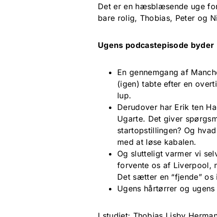
Det er en hæsblæsende uge fo
bare rolig, Thobias, Peter og N
Ugens podcastepisode byder b
En gennemgang af Manche
(igen) tabte efter en over
lup.
Derudover har Erik ten Ha
Ugarte. Det giver spørgsm
startopstillingen? Og hv
med at løse kabalen.
Og slutteligt varmer vi se
forvente os af Liverpool, 
Det sætter en “fjende” os i
Ugens hårtørrer og ugens 
I studiet: Thobias Lisby Herma