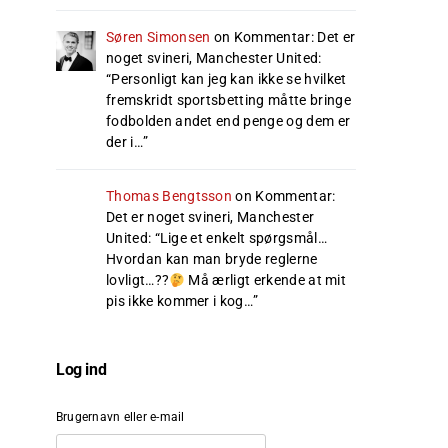
Søren Simonsen
on
Kommentar: Det er
noget svineri, Manchester United
:
“
Personligt kan jeg kan ikke se hvilket
fremskridt sportsbetting måtte bringe
fodbolden andet end penge og dem er
der i…
”
Thomas Bengtsson
on
Kommentar:
Det er noget svineri, Manchester
United
: “
Lige et enkelt spørgsmål…
Hvordan kan man bryde reglerne
lovligt…??
Må ærligt erkende at mit
pis ikke kommer i kog…
”
Log ind
Brugernavn eller e-mail