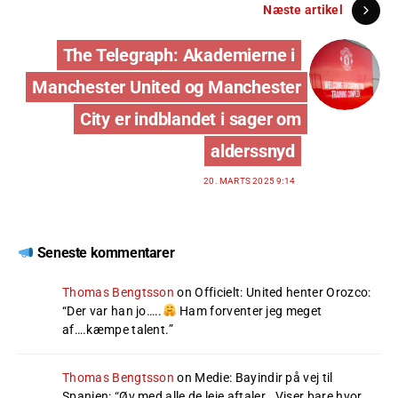
Næste artikel
The Telegraph: Akademierne i
Manchester United og Manchester
City er indblandet i sager om
alderssnyd
20. MARTS 2025 9:14
Seneste kommentarer
Thomas Bengtsson
on
Officielt: United henter Orozco
:
“
Der var han jo…..
Ham forventer jeg meget
af….kæmpe talent.
”
Thomas Bengtsson
on
Medie: Bayindir på vej til
Spanien
: “
Øv med alle de leje aftaler . Viser bare hvor