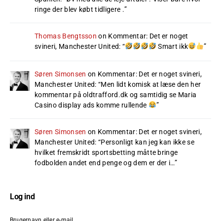
ringe der blev købt tidligere .
”
Thomas Bengtsson
on
Kommentar: Det er noget
svineri, Manchester United
: “
Smart ikk
”
Søren Simonsen
on
Kommentar: Det er noget svineri,
Manchester United
: “
Men lidt komisk at læse den her
kommentar på oldtrafford.dk og samtidig se Maria
Casino display ads komme rullende
”
Søren Simonsen
on
Kommentar: Det er noget svineri,
Manchester United
: “
Personligt kan jeg kan ikke se
hvilket fremskridt sportsbetting måtte bringe
fodbolden andet end penge og dem er der i…
”
Log ind
Brugernavn eller e-mail