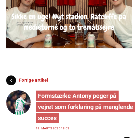
Forrige artikel
Formstærke Antony peger på
vejret som forklaring på manglende
succes
19. MARTS 2025 18:03