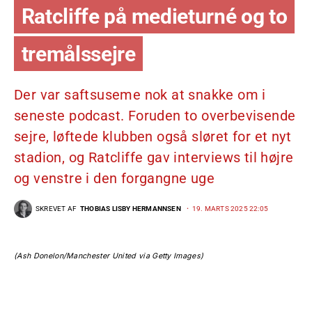
Ratcliffe på medieturné og to
tremålssejre
Der var saftsuseme nok at snakke om i
seneste podcast. Foruden to overbevisende
sejre, løftede klubben også sløret for et nyt
stadion, og Ratcliffe gav interviews til højre
og venstre i den forgangne uge
SKREVET AF
THOBIAS LISBY HERMANNSEN
19. MARTS 2025 22:05
(Ash Donelon/Manchester United via Getty Images)