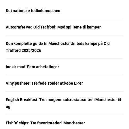
Det nationale fodboldmuseum
Autografer ved Old Trafford: Mød spillerne til kampen
Den komplette guide til Manchester Uniteds kampe på Old
Trafford 2025/2026
Indisk mad: Fem anbefalinger
Vinylpushere: Tre fede steder at købe LP’er
English Breakfast: Tre morgenmadsrestauranter i Manchester til
ug
Fish ’n’ chips: Tre favoritsteder i Manchester