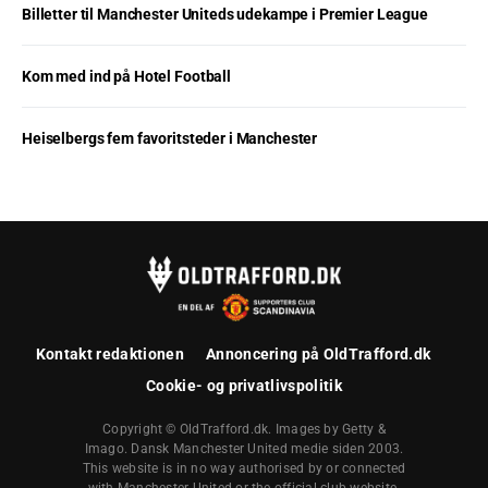
Billetter til Manchester Uniteds udekampe i Premier League
Kom med ind på Hotel Football
Heiselbergs fem favoritsteder i Manchester
Kontakt redaktionen
Annoncering på OldTrafford.dk
Cookie- og privatlivspolitik
Copyright © OldTrafford.dk. Images by Getty &
Imago. Dansk Manchester United medie siden 2003.
This website is in no way authorised by or connected