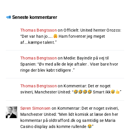
Seneste kommentarer
Thomas Bengtsson
on
Officielt: United henter Orozco
:
“
Der var han jo…..
Ham forventer jeg meget
af….kæmpe talent.
”
Thomas Bengtsson
on
Medie: Bayindir på vej til
Spanien
: “
Øv med alle de leje aftaler . Viser bare hvor
ringe der blev købt tidligere .
”
Thomas Bengtsson
on
Kommentar: Det er noget
svineri, Manchester United
: “
Smart ikk
”
Søren Simonsen
on
Kommentar: Det er noget svineri,
Manchester United
: “
Men lidt komisk at læse den her
kommentar på oldtrafford.dk og samtidig se Maria
Casino display ads komme rullende
”