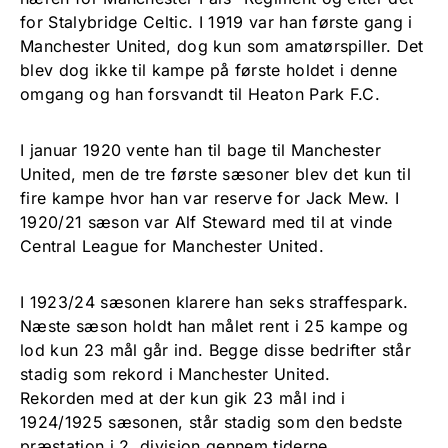
for Stalybridge Celtic. I 1919 var han første gang i
Manchester United, dog kun som amatørspiller. Det
blev dog ikke til kampe på første holdet i denne
omgang og han forsvandt til Heaton Park F.C.
I januar 1920 vente han til bage til Manchester
United, men de tre første sæsoner blev det kun til
fire kampe hvor han var reserve for Jack Mew. I
1920/21 sæson var Alf Steward med til at vinde
Central League for Manchester United.
I 1923/24 sæsonen klarere han seks straffespark.
Næste sæson holdt han målet rent i 25 kampe og
lod kun 23 mål går ind. Begge disse bedrifter står
stadig som rekord i Manchester United.
Rekorden med at der kun gik 23 mål ind i
1924/1925 sæsonen, står stadig som den bedste
præstation i 2. division gennem tiderne.