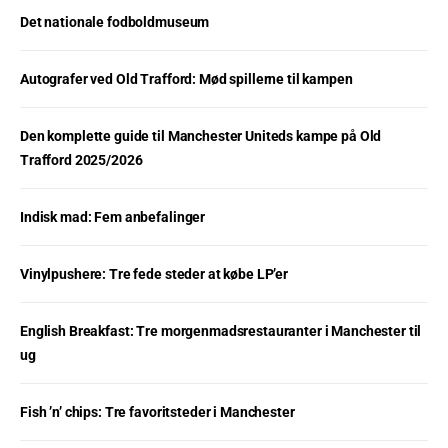
Det nationale fodboldmuseum
Autografer ved Old Trafford: Mød spillerne til kampen
Den komplette guide til Manchester Uniteds kampe på Old
Trafford 2025/2026
Indisk mad: Fem anbefalinger
Vinylpushere: Tre fede steder at købe LP’er
English Breakfast: Tre morgenmadsrestauranter i Manchester til
ug
Fish ’n’ chips: Tre favoritsteder i Manchester