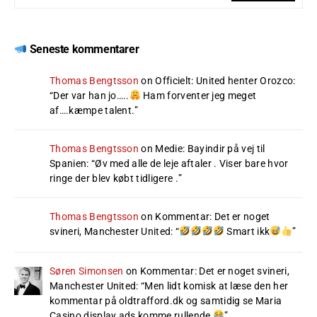
Seneste kommentarer
Thomas Bengtsson
on
Officielt: United henter Orozco
:
“
Der var han jo…..
Ham forventer jeg meget
af….kæmpe talent.
”
Thomas Bengtsson
on
Medie: Bayindir på vej til
Spanien
: “
Øv med alle de leje aftaler . Viser bare hvor
ringe der blev købt tidligere .
”
Thomas Bengtsson
on
Kommentar: Det er noget
svineri, Manchester United
: “
Smart ikk
”
Søren Simonsen
on
Kommentar: Det er noget svineri,
Manchester United
: “
Men lidt komisk at læse den her
kommentar på oldtrafford.dk og samtidig se Maria
Casino display ads komme rullende
”