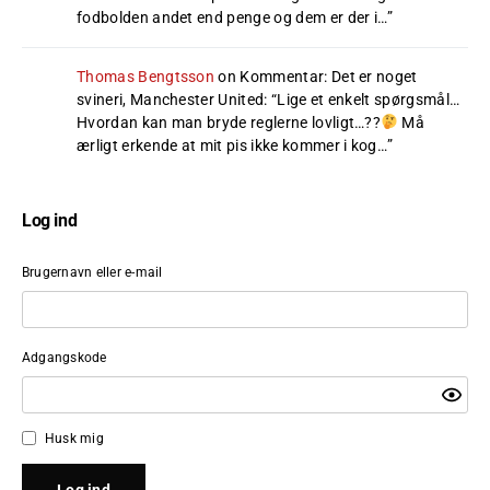
fodbolden andet end penge og dem er der i…
”
Thomas Bengtsson
on
Kommentar: Det er noget
svineri, Manchester United
: “
Lige et enkelt spørgsmål…
Hvordan kan man bryde reglerne lovligt…??
Må
ærligt erkende at mit pis ikke kommer i kog…
”
Log ind
Brugernavn eller e-mail
Adgangskode
Husk mig