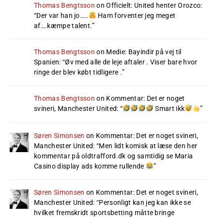
Thomas Bengtsson
on
Officielt: United henter Orozco
:
“
Der var han jo…..
Ham forventer jeg meget
af….kæmpe talent.
”
Thomas Bengtsson
on
Medie: Bayindir på vej til
Spanien
: “
Øv med alle de leje aftaler . Viser bare hvor
ringe der blev købt tidligere .
”
Thomas Bengtsson
on
Kommentar: Det er noget
svineri, Manchester United
: “
Smart ikk
”
Søren Simonsen
on
Kommentar: Det er noget svineri,
Manchester United
: “
Men lidt komisk at læse den her
kommentar på oldtrafford.dk og samtidig se Maria
Casino display ads komme rullende
”
Søren Simonsen
on
Kommentar: Det er noget svineri,
Manchester United
: “
Personligt kan jeg kan ikke se
hvilket fremskridt sportsbetting måtte bringe