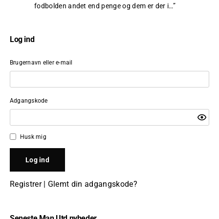
fodbolden andet end penge og dem er der i…
”
Log ind
Brugernavn eller e-mail
Adgangskode
Husk mig
Registrer
|
Glemt din adgangskode?
Seneste Man Utd nyheder