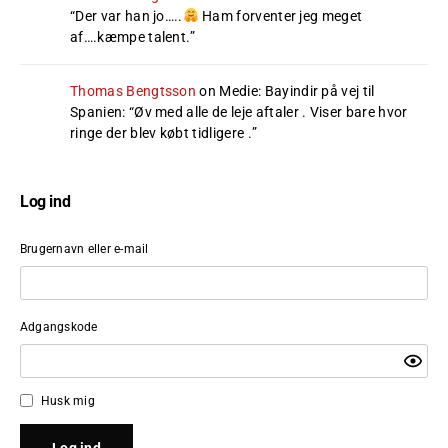
“
Der var han jo…..
Ham forventer jeg meget
af….kæmpe talent.
”
Thomas Bengtsson
on
Medie: Bayindir på vej til
Spanien
: “
Øv med alle de leje aftaler . Viser bare hvor
ringe der blev købt tidligere .
”
Log ind
Brugernavn eller e-mail
Adgangskode
Husk mig