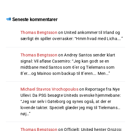
Seneste kommentarer
Thomas Bengtsson
on
United ankommer til Irland og
særligt én spiller overrasker
: “
Hmm hvad med Licha….
”
Thomas Bengtsson
on
Andrey Santos sender klart
signal: Vil afløse Casemiro
: “
Jeg kan godt se en
midtbane med Santos som 6’er og Tielemans som
8’er….og Mainoo som backup til 8’eren…. Men…
”
Michael Stavros Vrochopoulos
on
Reportage fra Nye
Ullevi: Da PSG besøgte Uniteds svenske hjemmebane
:
“
Jeg var selv i Gøteborg og synes også, at der er
lovende takter. Specielt glæder jeg mig til Tielemans…
nøj…
”
Thomas Bengtsson
on
Officielt: United henter Orozco
: