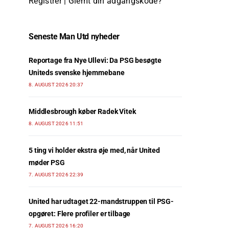
Registrer
|
Glemt din adgangskode?
Seneste Man Utd nyheder
Reportage fra Nye Ullevi: Da PSG besøgte
Uniteds svenske hjemmebane
8. AUGUST 2026 20:37
Middlesbrough køber Radek Vitek
8. AUGUST 2026 11:51
5 ting vi holder ekstra øje med, når United
møder PSG
7. AUGUST 2026 22:39
United har udtaget 22-mandstruppen til PSG-
opgøret: Flere profiler er tilbage
7. AUGUST 2026 16:20