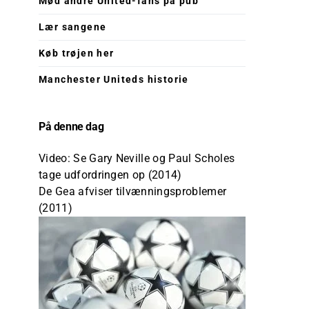
Mød andre United-fans på pub
Lær sangene
Køb trøjen her
Manchester Uniteds historie
På denne dag
Video: Se Gary Neville og Paul Scholes
tage udfordringen op (2014)
De Gea afviser tilvænningsproblemer
(2011)