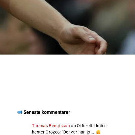
Seneste kommentarer
Thomas Bengtsson
on
Officielt: United
henter Orozco
: “
Der var han jo…..