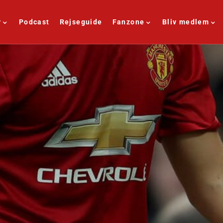
r
Podcast
Rejseguide
Fanzone
Bliv medlem