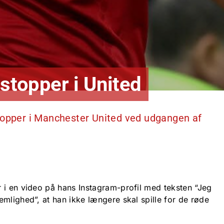
stopper i United
topper i Manchester United ved udgangen af
 i en video på hans Instagram-profil med teksten “Jeg
mlighed”, at han ikke længere skal spille for de røde