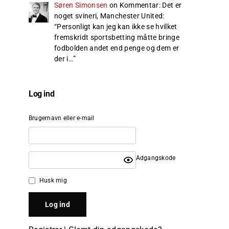
Søren Simonsen
on
Kommentar: Det er
noget svineri, Manchester United
:
“
Personligt kan jeg kan ikke se hvilket
fremskridt sportsbetting måtte bringe
fodbolden andet end penge og dem er
der i…
”
Log ind
Brugernavn eller e-mail
Adgangskode
Husk mig