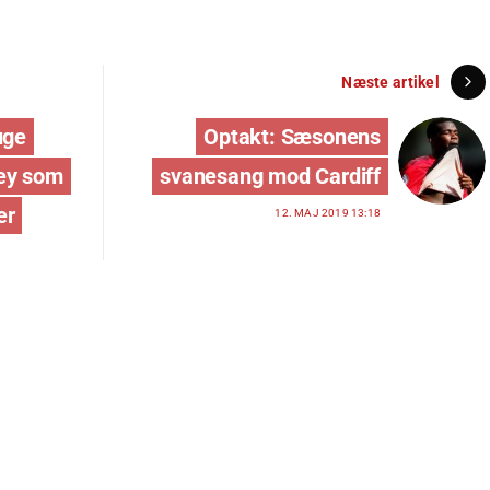
Næste artikel
uge
Optakt: Sæsonens
ey som
svanesang mod Cardiff
er
12. MAJ 2019 13:18