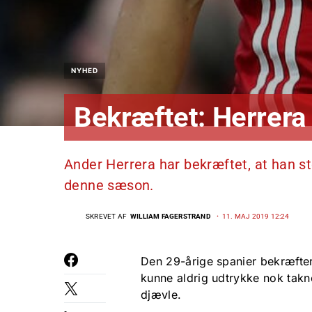
NYHED
Bekræftet: Herrera 
Ander Herrera har bekræftet, at han s
denne sæson.
SKREVET AF
WILLIAM FAGERSTRAND
11. MAJ 2019 12:24
Den 29-årige spanier bekræfter
kunne aldrig udtrykke nok takne
djævle.