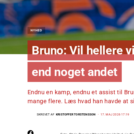
NYHED
Bruno: Vil hellere v
end noget andet
Endnu en kamp, endnu et assist til Bru
mange flere. Læs hvad han havde at si
SKREVET AF
KRISTOFFER TORSTENSSON
17. MAJ 2026 17:19