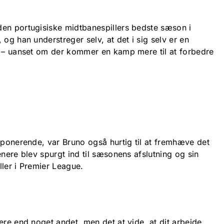
en portugisiske midtbanespillers bedste sæson i
 og han understreger selv, at det i sig selv er en
d – uanset om der kommer en kamp mere til at forbedre
mponerende, var Bruno også hurtig til at fremhæve det
enere blev spurgt ind til sæsonens afslutning og sin
ler i Premier League.
ere end noget andet, men det at vide, at dit arbejde