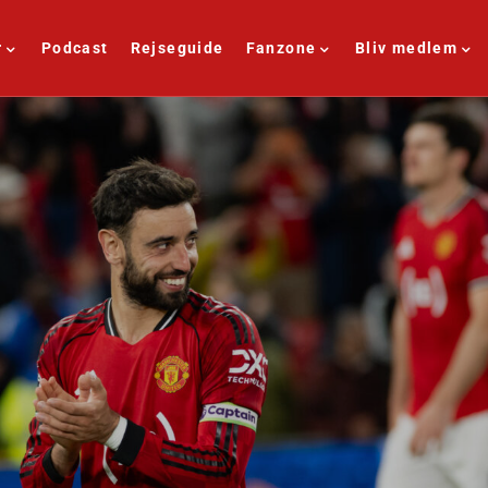
r
Podcast
Rejseguide
Fanzone
Bliv medlem