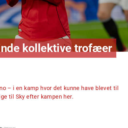
inde kollektive trofæer
no – i en kamp hvor det kunne have blevet til
ge til Sky efter kampen her.