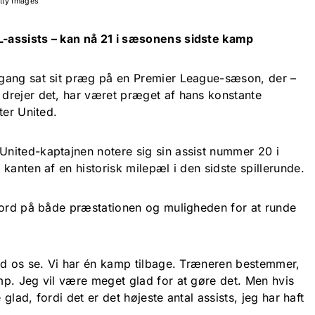
tty Images
-assists – kan nå 21 i sæsonens sidste kamp
gang sat sit præg på en Premier League-sæson, der –
drejer det, har været præget af hans konstante
er United
.
nited-kaptajnen notere sig sin assist nummer 20 i
kanten af en historisk milepæl i den sidste spillerunde.
ord på både præstationen og muligheden for at runde
ad os se. Vi har én kamp tilbage. Træneren bestemmer,
p. Jeg vil være meget glad for at gøre det. Men hvis
 glad, fordi det er det højeste antal assists, jeg har haft