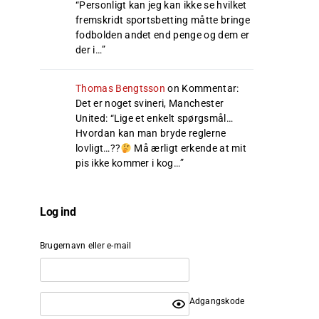
“
Personligt kan jeg kan ikke se hvilket
fremskridt sportsbetting måtte bringe
fodbolden andet end penge og dem er
der i…
”
Thomas Bengtsson
on
Kommentar:
Det er noget svineri, Manchester
United
: “
Lige et enkelt spørgsmål…
Hvordan kan man bryde reglerne
lovligt…??
Må ærligt erkende at mit
pis ikke kommer i kog…
”
Log ind
Brugernavn eller e-mail
Adgangskode