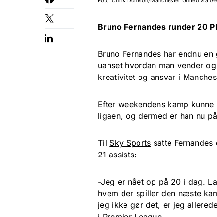
Foto: Chris Donelon/Manchester United via Ge
Bruno Fernandes runder 20 PL
Bruno Fernandes
har endnu en 
uanset hvordan man vender og 
kreativitet og ansvar i
Manchest
Efter weekendens kamp kunne U
ligaen, og dermed er han nu på 
Til
Sky Sports
satte Fernandes 
21 assists:
-Jeg er nået op på 20 i dag. L
hvem der spiller den næste kam
jeg ikke gør det, er jeg allerede
i Premier League.