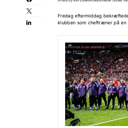
(Photo by Ash Donelon/Manchester United via
Fredag eftermiddag bekræftede 
klubben som cheftræner på en k