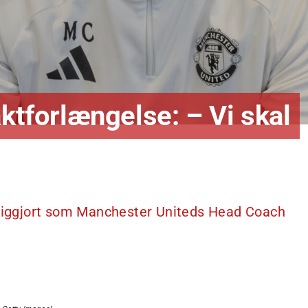
aktforlængelse: – Vi skal
ntliggjort som Manchester Uniteds Head Coach