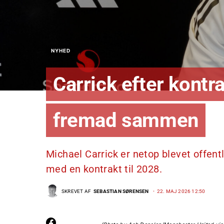
NYHED
Carrick efter kontr
fremad sammen
Michael Carrick er netop blevet offe
med en kontrakt til 2028.
SKREVET AF
SEBASTIAN SØRENSEN
22. MAJ 2026 12:50