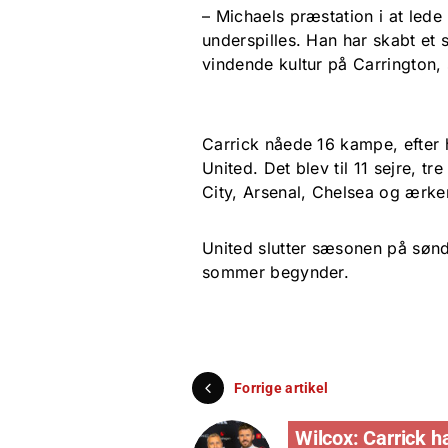
– Michaels præstation i at lede
underspilles. Han har skabt et 
vindende kultur på Carrington,
Carrick nåede 16 kampe, efter 
United. Det blev til 11 sejre, t
City, Arsenal, Chelsea og ærker
United slutter sæsonen på sønd
sommer begynder.
Forrige artikel
Wilcox: Carrick h