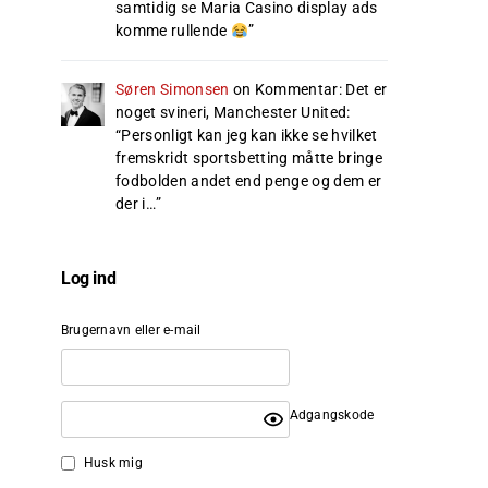
samtidig se Maria Casino display ads
komme rullende
”
Søren Simonsen
on
Kommentar: Det er
noget svineri, Manchester United
:
“
Personligt kan jeg kan ikke se hvilket
fremskridt sportsbetting måtte bringe
fodbolden andet end penge og dem er
der i…
”
Log ind
Brugernavn eller e-mail
Adgangskode
Husk mig