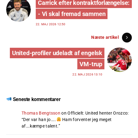
Carrick efter kontraktforlængelse:
- Vi skal fremad sammen
22. MAJ 2026 12:50
Næste artikel
United-profiler udeladt af engelsk
VM-trup
22. MAJ 2026 13:10
Seneste kommentarer
Thomas Bengtsson
on
Officielt: United henter Orozco
:
“
Der var han jo…..
Ham forventer jeg meget
af….kæmpe talent.
”