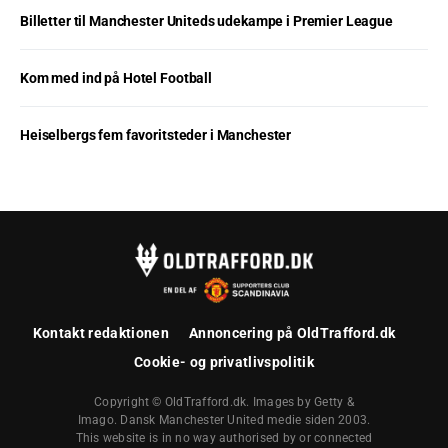
Billetter til Manchester Uniteds udekampe i Premier League
Kom med ind på Hotel Football
Heiselbergs fem favoritsteder i Manchester
Kontakt redaktionen
Annoncering på OldTrafford.dk
Cookie- og privatlivspolitik
Copyright © OldTrafford.dk. Images by Getty &
Imago. Dansk Manchester United medie siden 2003.
This website is in no way authorised by or connected