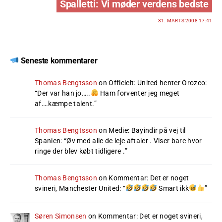
Spalletti: Vi møder verdens bedste
31. MARTS 2008 17:41
Seneste kommentarer
Thomas Bengtsson
on
Officielt: United henter Orozco
:
“
Der var han jo…..
Ham forventer jeg meget
af….kæmpe talent.
”
Thomas Bengtsson
on
Medie: Bayindir på vej til
Spanien
: “
Øv med alle de leje aftaler . Viser bare hvor
ringe der blev købt tidligere .
”
Thomas Bengtsson
on
Kommentar: Det er noget
svineri, Manchester United
: “
Smart ikk
”
Søren Simonsen
on
Kommentar: Det er noget svineri,