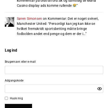
kommentar på oldtrafford.dk og samtidig se Maria
Casino display ads komme rullende
”
Søren Simonsen
on
Kommentar: Det er noget svineri,
Manchester United
: “
Personligt kan jeg kan ikke se
hvilket fremskridt sportsbetting måtte bringe
fodbolden andet end penge og dem er der i…
”
Log ind
Brugernavn eller e-mail
Adgangskode
Husk mig