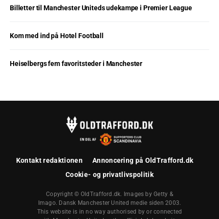
Billetter til Manchester Uniteds udekampe i Premier League
Kom med ind på Hotel Football
Heiselbergs fem favoritsteder i Manchester
Kontakt redaktionen
Annoncering på OldTrafford.dk
Cookie- og privatlivspolitik
Copyright © OldTrafford.dk. Images by Getty &
Imago. Dansk Manchester United medie siden 2003.
This website is in no way authorised by or connected