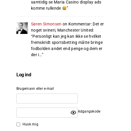
samtidig se Maria Casino display ads
komme rullende
”
Søren Simonsen
on
Kommentar: Det er
noget svineri, Manchester United
:
“
Personligt kan jeg kan ikke se hvilket
fremskridt sportsbetting måtte bringe
fodbolden andet end penge og dem er
der i…
”
Log ind
Brugernavn eller e-mail
Adgangskode
Husk mig