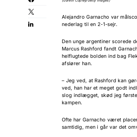
(Gareth Copley/Getty Images)
Alejandro Garnacho var målscor
nederlag til en 2-1-sejr.
Den unge argentiner scorede de
Marcus Rashford fandt Garnacho
helflugtede bolden ind bag Flek
afslører han.
– Jeg ved, at Rashford kan gør
ved, han har et meget godt ind
slog indlægget, skød jeg første
kampen.
Ofte har Garnacho været placeret
samtidig, men i går var det om