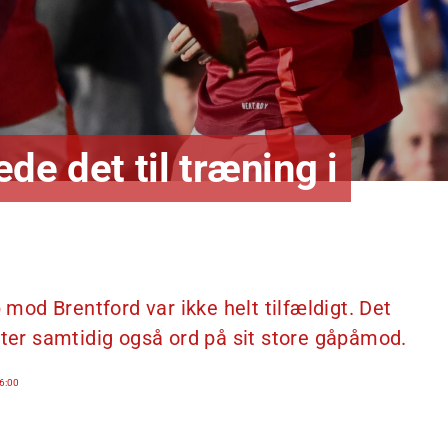
de det til træning i
od Brentford var ikke helt tilfældigt. Det
tter samtidig også ord på sit store gåpåmod.
6:00