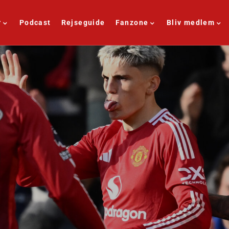
r
Podcast
Rejseguide
Fanzone
Bliv medlem