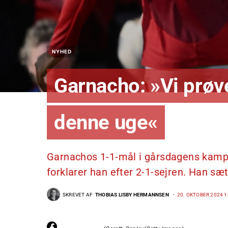
NYHED
Garnacho: »Vi prøve
denne uge«
Garnachos 1-1-mål i gårsdagens kamp m
forklarer han efter 2-1-sejren. Han sæ
SKREVET AF
THOBIAS LISBY HERMANNSEN
20. OKTOBER 2024 1