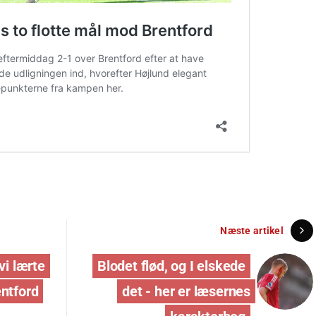
Næste artikel
vi lærte
Blodet flød, og I elskede
entford
det - her er læsernes