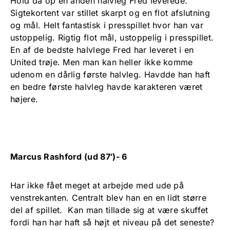
Hold da op en anden halvleg Fred leverede.
Sigtekortent var stillet skarpt og en flot afslutning
og mål. Helt fantastisk i presspillet hvor han var
ustoppelig. Rigtig flot mål, ustoppelig i presspillet.
En af de bedste halvlege Fred har leveret i en
United trøje. Men man kan heller ikke komme
udenom en dårlig første halvleg. Havdde han haft
en bedre første halvleg havde karakteren været
højere.
Marcus Rashford (ud 87′)- 6
Har ikke fået meget at arbejde med ude på
venstrekanten. Centralt blev han en en lidt større
del af spillet. Kan man tillade sig at være skuffet
fordi han har haft så højt et niveau på det seneste?