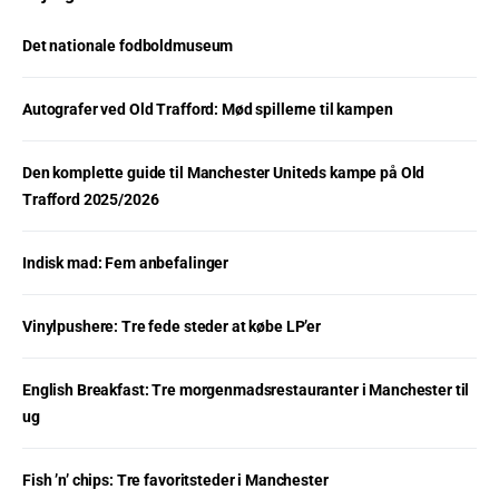
Det nationale fodboldmuseum
Autografer ved Old Trafford: Mød spillerne til kampen
Den komplette guide til Manchester Uniteds kampe på Old
Trafford 2025/2026
Indisk mad: Fem anbefalinger
Vinylpushere: Tre fede steder at købe LP’er
English Breakfast: Tre morgenmadsrestauranter i Manchester til
ug
Fish ’n’ chips: Tre favoritsteder i Manchester