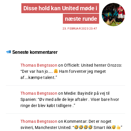
Disse hold kan United møde i
næste runde
23. FEBRUAR 2023 23:47
Seneste kommentarer
Thomas Bengtsson
on
Officielt: United henter Orozco
:
“
Der var han jo…..
Ham forventer jeg meget
af….kæmpe talent.
”
Thomas Bengtsson
on
Medie: Bayindir på vej til
Spanien
: “
Øv med alle de leje aftaler . Viser bare hvor
ringe der blev købt tidligere .
”
Thomas Bengtsson
on
Kommentar: Det er noget
svineri, Manchester United
: “
Smart ikk
”