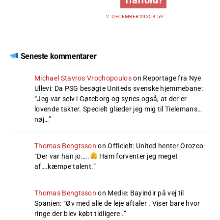
2. DECEMBER 2025 4:59
Seneste kommentarer
Michael Stavros Vrochopoulos
on
Reportage fra Nye
Ullevi: Da PSG besøgte Uniteds svenske hjemmebane
:
“
Jeg var selv i Gøteborg og synes også, at der er
lovende takter. Specielt glæder jeg mig til Tielemans…
nøj…
”
Thomas Bengtsson
on
Officielt: United henter Orozco
:
“
Der var han jo…..
Ham forventer jeg meget
af….kæmpe talent.
”
Thomas Bengtsson
on
Medie: Bayindir på vej til
Spanien
: “
Øv med alle de leje aftaler . Viser bare hvor
ringe der blev købt tidligere .
”