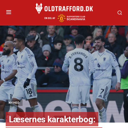
NYHED
Læsernes karakterbog: