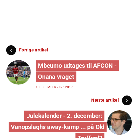
Forrige artikel
Mbeumo udtages til AFCON -
Onana vraget
1. DECEMBER 2025 20:06
Næste artikel
Julekalender - 2. december:
Vanopslaghs away-kamp ... på Old
Trafford?