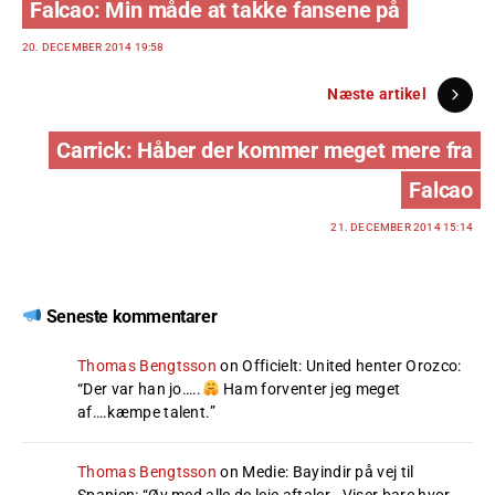
Falcao: Min måde at takke fansene på
20. DECEMBER 2014 19:58
Næste artikel
Carrick: Håber der kommer meget mere fra
Falcao
21. DECEMBER 2014 15:14
Seneste kommentarer
Thomas Bengtsson
on
Officielt: United henter Orozco
:
“
Der var han jo…..
Ham forventer jeg meget
af….kæmpe talent.
”
Thomas Bengtsson
on
Medie: Bayindir på vej til
Spanien
: “
Øv med alle de leje aftaler . Viser bare hvor