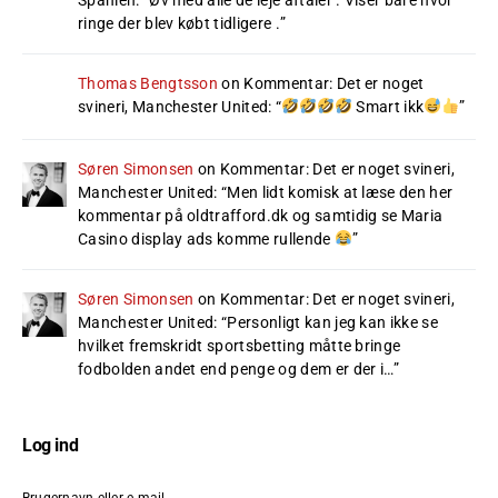
ringe der blev købt tidligere .
”
Thomas Bengtsson
on
Kommentar: Det er noget
svineri, Manchester United
: “
Smart ikk
”
Søren Simonsen
on
Kommentar: Det er noget svineri,
Manchester United
: “
Men lidt komisk at læse den her
kommentar på oldtrafford.dk og samtidig se Maria
Casino display ads komme rullende
”
Søren Simonsen
on
Kommentar: Det er noget svineri,
Manchester United
: “
Personligt kan jeg kan ikke se
hvilket fremskridt sportsbetting måtte bringe
fodbolden andet end penge og dem er der i…
”
Log ind
Brugernavn eller e-mail