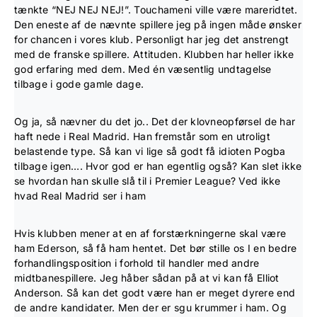
tænkte “NEJ NEJ NEJ!”. Touchameni ville være mareridtet.
Den eneste af de nævnte spillere jeg på ingen måde ønsker
for chancen i vores klub. Personligt har jeg det anstrengt
med de franske spillere. Attituden. Klubben har heller ikke
god erfaring med dem. Med én væsentlig undtagelse
tilbage i gode gamle dage.
Og ja, så nævner du det jo.. Det der klovneopførsel de har
haft nede i Real Madrid. Han fremstår som en utroligt
belastende type. Så kan vi lige så godt få idioten Pogba
tilbage igen…. Hvor god er han egentlig også? Kan slet ikke
se hvordan han skulle slå til i Premier League? Ved ikke
hvad Real Madrid ser i ham
Hvis klubben mener at en af forstærkningerne skal være
ham Ederson, så få ham hentet. Det bør stille os I en bedre
forhandlingsposition i forhold til handler med andre
midtbanespillere. Jeg håber sådan på at vi kan få Elliot
Anderson. Så kan det godt være han er meget dyrere end
de andre kandidater. Men der er sgu krummer i ham. Og