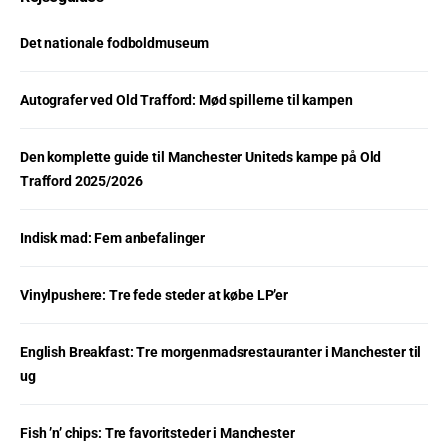
Det nationale fodboldmuseum
Autografer ved Old Trafford: Mød spillerne til kampen
Den komplette guide til Manchester Uniteds kampe på Old
Trafford 2025/2026
Indisk mad: Fem anbefalinger
Vinylpushere: Tre fede steder at købe LP’er
English Breakfast: Tre morgenmadsrestauranter i Manchester til
ug
Fish ’n’ chips: Tre favoritsteder i Manchester