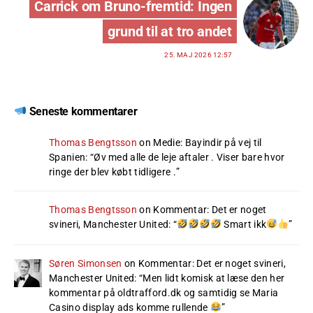
Carrick om Bruno-fremtid: Ingen
grund til at tro andet
25. MAJ 2026 12:57
Seneste kommentarer
Thomas Bengtsson
on
Medie: Bayindir på vej til
Spanien
: “
Øv med alle de leje aftaler . Viser bare hvor
ringe der blev købt tidligere .
”
Thomas Bengtsson
on
Kommentar: Det er noget
svineri, Manchester United
: “
Smart ikk
”
Søren Simonsen
on
Kommentar: Det er noget svineri,
Manchester United
: “
Men lidt komisk at læse den her
kommentar på oldtrafford.dk og samtidig se Maria
Casino display ads komme rullende
”