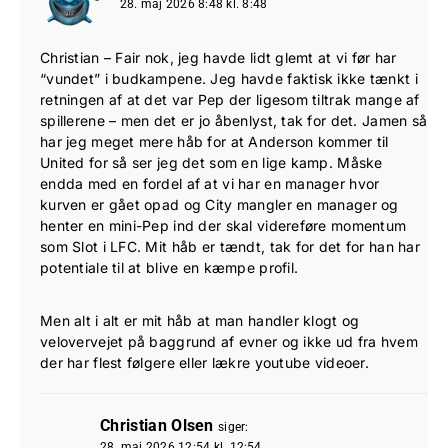
28. maj 2026 8:48 kl. 8:48
Christian – Fair nok, jeg havde lidt glemt at vi før har
“vundet” i budkampene. Jeg havde faktisk ikke tænkt i
retningen af at det var Pep der ligesom tiltrak mange af
spillerene – men det er jo åbenlyst, tak for det. Jamen så
har jeg meget mere håb for at Anderson kommer til
United for så ser jeg det som en lige kamp. Måske
endda med en fordel af at vi har en manager hvor
kurven er gået opad og City mangler en manager og
henter en mini-Pep ind der skal videreføre momentum
som Slot i LFC. Mit håb er tændt, tak for det for han har
potentiale til at blive en kæmpe profil.
Men alt i alt er mit håb at man handler klogt og
velovervejet på baggrund af evner og ikke ud fra hvem
der har flest følgere eller lækre youtube videoer.
Christian Olsen
siger:
28. maj 2026 12:54 kl. 12:54