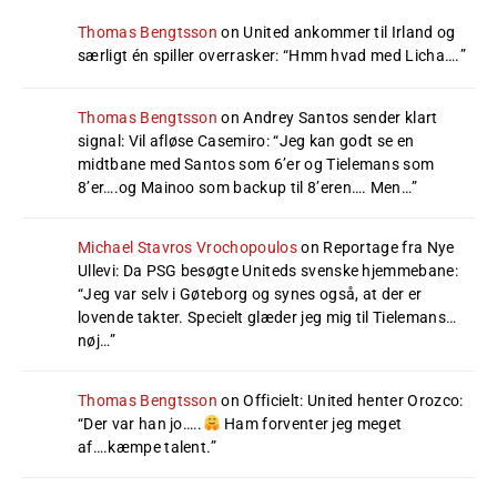
Thomas Bengtsson
on
United ankommer til Irland og
særligt én spiller overrasker
: “
Hmm hvad med Licha….
”
Thomas Bengtsson
on
Andrey Santos sender klart
signal: Vil afløse Casemiro
: “
Jeg kan godt se en
midtbane med Santos som 6’er og Tielemans som
8’er….og Mainoo som backup til 8’eren…. Men…
”
Michael Stavros Vrochopoulos
on
Reportage fra Nye
Ullevi: Da PSG besøgte Uniteds svenske hjemmebane
:
“
Jeg var selv i Gøteborg og synes også, at der er
lovende takter. Specielt glæder jeg mig til Tielemans…
nøj…
”
Thomas Bengtsson
on
Officielt: United henter Orozco
:
“
Der var han jo…..
Ham forventer jeg meget
af….kæmpe talent.
”