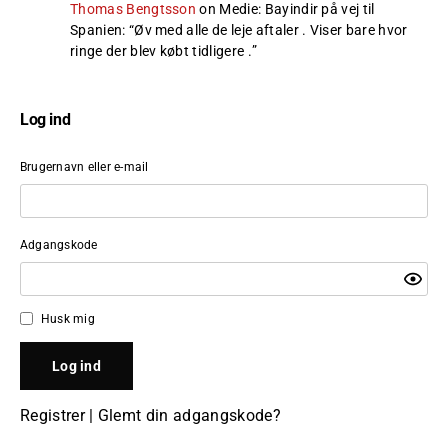
Thomas Bengtsson
on
Medie: Bayindir på vej til
Spanien
: “
Øv med alle de leje aftaler . Viser bare hvor
ringe der blev købt tidligere .
”
Log ind
Brugernavn eller e-mail
Adgangskode
Husk mig
Registrer
|
Glemt din adgangskode?