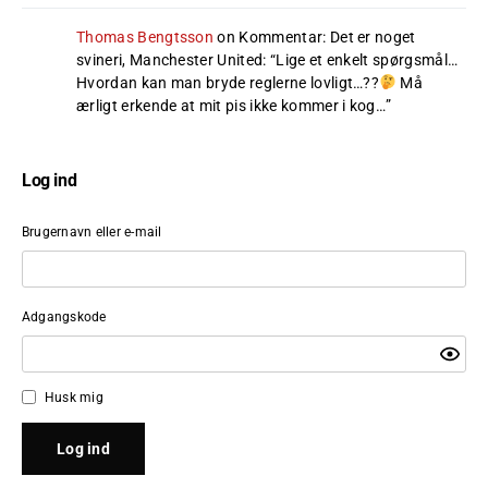
Thomas Bengtsson
on
Kommentar: Det er noget
svineri, Manchester United
: “
Lige et enkelt spørgsmål…
Hvordan kan man bryde reglerne lovligt…??
Må
ærligt erkende at mit pis ikke kommer i kog…
”
Log ind
Brugernavn eller e-mail
Adgangskode
Husk mig