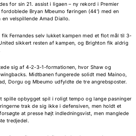
 for sin 21. assist i ligaen – ny rekord i Premier
et fordoblede Bryan Mbeumo føringen (44’) med en
a en velspillende Amad Diallo.
g fik Fernandes selv lukket kampen med et flot mål til 3-
 United sikkert resten af kampen, og Brighton fik aldrig
.
tede sig af 4-2-3-1-formationen, hvor Shaw og
 wingbacks. Midtbanen fungerede solidt med Mainoo,
d, Dorgu og Mbeumo udfyldte de tre angrebsposter.
 spille opbygget spil i roligt tempo og lange pasninger
ringerne trak de sig ikke i defensiven, men holdt et
 forsøgte at presse højt indledningsvist, men manglede
te tredjedel.