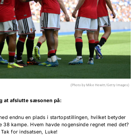
(Photo by Mike Hewitt/Getty Images)
ng at afslutte sæsonen på:
d endnu en plads i startopstillingen, hvilket betyder
tlige 38 kampe. Hvem havde nogensinde regnet med det?
 Tak for indsatsen, Luke!