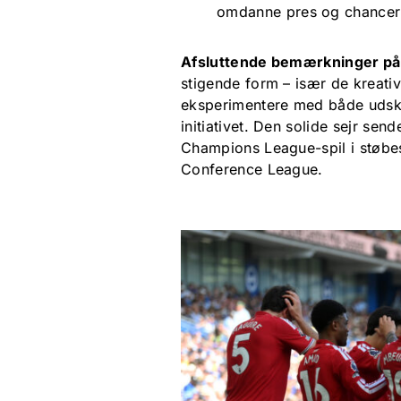
omdanne pres og chancer t
Afsluttende bemærkninger p
stigende form – især de kreative
eksperimentere med både udskif
initiativet. Den solide sejr se
Champions League-spil i støbes
Conference League.