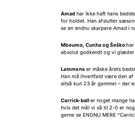
Amad
har ikke haft hans beds
for holdet. Han afslutter sæson
se en endnu skarpere Amad i 
Mbeumo, Cunha og Šeško
har
absolut godkendt og vi glæder
Lammens
er måske årets bedst
Han må ihvertfald være den af 
altså kun 23 år gammel – der 
Carrick-ball
er noget mange har
hvis det mål vi så til 2-0 er no
gerne se ENDNU MERE “Carrick