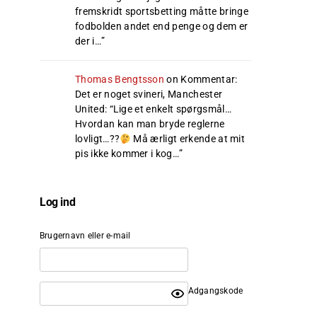
fremskridt sportsbetting måtte bringe
fodbolden andet end penge og dem er
der i…
”
Thomas Bengtsson
on
Kommentar:
Det er noget svineri, Manchester
United
: “
Lige et enkelt spørgsmål…
Hvordan kan man bryde reglerne
lovligt…??
Må ærligt erkende at mit
pis ikke kommer i kog…
”
Log ind
Brugernavn eller e-mail
Adgangskode