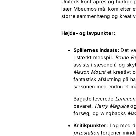
Uniteds kontrapres og hurtige p
især Mbeumos mål kom efter et
større sammenhæng og kreativi
Højde- og lavpunkter:
Spillernes indsats:
Det va
i stærkt medspil.
Bruno F
assists i sæsonen) og s
Mason Mount
et kreativt 
fantastisk afslutning på
sæsonen med endnu et må
Bagude leverede
Lammen
bevaret.
Harry Maguire
og 
forsøg, og wingbacks
Maz
Kritikpunkter:
I og med de
præstation
fortjener mindr