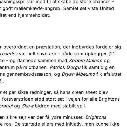
asningsspil var med til at skabe de store chancer –
 godt mellemkæde-angreb. Samlet set viste United
tet end hjemmeholdet.
r overordnet en præstation, der indbyrdes fordeler sig
ernandes
var helt suveræn – både som oplægger (21
kytte – og dannede sammen med
Kobbie Mainoo
og
centrum på midtbanen.
Patrick Dorgu
fik samtidig en
 hans gennembrudssæson, og
Bryan Mbeumo
fik afsluttet
l.
s
et par sikre redninger, så hans clean sheet blev
forsvarstrioen stod stort set i vejen for alle Brightons
raoui
og
Shaw
bidrog med stabilt spil.
n sikre sejr var der få ydre minusser.
Brightons
e ros: De startede ellers med initiativ, men kunne ikke