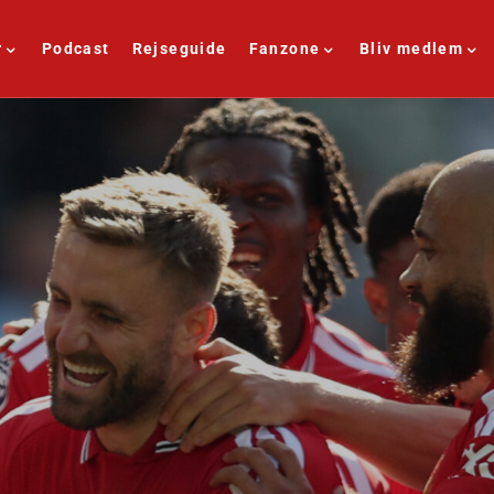
r
Podcast
Rejseguide
Fanzone
Bliv medlem