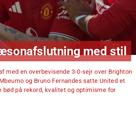
æsonafslutning med stil
f med en overbevisende 3-0-sejr over Brighton
Mbeumo og Bruno Fernandes satte United et
bød på rekord, kvalitet og optimisme for