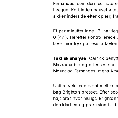
Fernandes, som dermed noteredes
League. Kort inden pausefløjt
sikker inderside efter oplæg fr
Et par minutter inde i 2. halvle
0 (47’). Herefter kontrollerede
lavet modtryk på resultattavlen
Taktisk analyse:
Carrick benyt
Mazraoui bidrog offensivt som
Mount og Fernandes, mens Ama
United vekslede pænt mellem at
bag Brighton-presset. Efter sco
højt pres hvor muligt. Brighton
den klarhed og præcision i sids