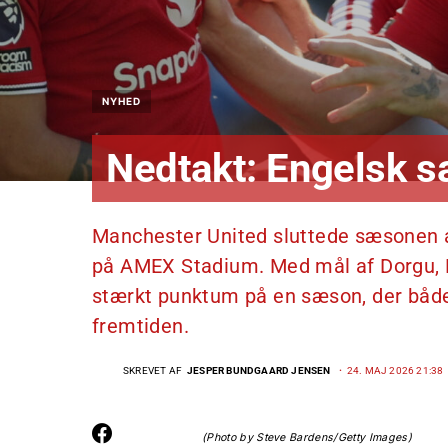
NYHED
Nedtakt: Engelsk s
Manchester United sluttede sæsonen a
på AMEX Stadium. Med mål af Dorgu, 
stærkt punktum på en sæson, der både 
fremtiden.
SKREVET AF
JESPER BUNDGAARD JENSEN
24. MAJ 2026 21:38
(Photo by Steve Bardens/Getty Images)