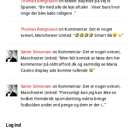
Thomas Bengtsson
on
Medie: Bayindir på vej til
Spanien
: “
Øv med alle de leje aftaler . Viser bare hvor
ringe der blev købt tidligere .
”
Thomas Bengtsson
on
Kommentar: Det er noget
svineri, Manchester United
: “
Smart ikk
”
Søren Simonsen
on
Kommentar: Det er noget svineri,
Manchester United
: “
Men lidt komisk at læse den her
kommentar på oldtrafford.dk og samtidig se Maria
Casino display ads komme rullende
”
Søren Simonsen
on
Kommentar: Det er noget svineri,
Manchester United
: “
Personligt kan jeg kan ikke se
hvilket fremskridt sportsbetting måtte bringe
fodbolden andet end penge og dem er der i…
”
Log ind