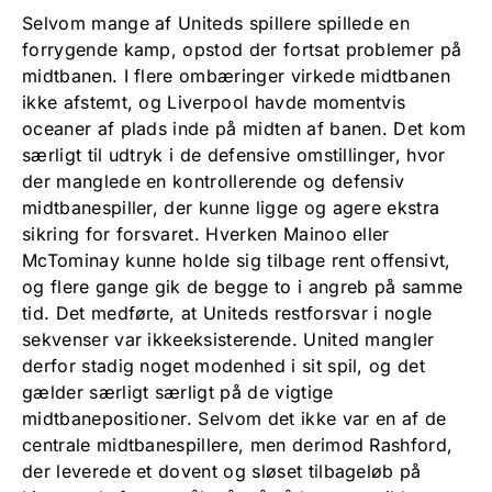
Selvom mange af Uniteds spillere spillede en
forrygende kamp, opstod der fortsat problemer på
midtbanen. I flere ombæringer virkede midtbanen
ikke afstemt, og Liverpool havde momentvis
oceaner af plads inde på midten af banen. Det kom
særligt til udtryk i de defensive omstillinger, hvor
der manglede en kontrollerende og defensiv
midtbanespiller, der kunne ligge og agere ekstra
sikring for forsvaret. Hverken Mainoo eller
McTominay kunne holde sig tilbage rent offensivt,
og flere gange gik de begge to i angreb på samme
tid. Det medførte, at Uniteds restforsvar i nogle
sekvenser var ikkeeksisterende. United mangler
derfor stadig noget modenhed i sit spil, og det
gælder særligt særligt på de vigtige
midtbanepositioner. Selvom det ikke var en af de
centrale midtbanespillere, men derimod Rashford,
der leverede et dovent og sløset tilbageløb på