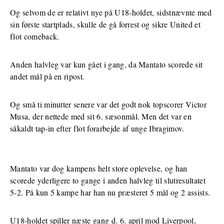
Og selvom de er relativt nye på U18-holdet, sidstnævnte med
sin første startplads, skulle de gå forrest og sikre United et
flot comeback.
Anden halvleg var kun gået i gang, da Mantato scorede sit
andet mål på en ripost.
Og små ti minutter senere var det godt nok topscorer Victor
Musa, der nettede med sit 6. sæsonmål. Men det var en
såkaldt tap-in efter flot forarbejde af unge Ibragimov.
Mantato var dog kampens helt store oplevelse, og han
scorede yderligere to gange i anden halvleg til slutresultatet
5-2. På kun 5 kampe har han nu præsteret 5 mål og 2 assists.
U18-holdet spiller næste gang d. 6. april mod Liverpool,