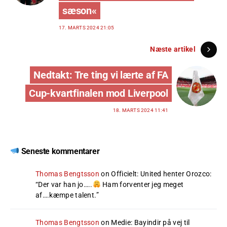
sæson«
17. MARTS 2024 21:05
Næste artikel
Nedtakt: Tre ting vi lærte af FA
Cup-kvartfinalen mod Liverpool
18. MARTS 2024 11:41
Seneste kommentarer
Thomas Bengtsson
on
Officielt: United henter Orozco
:
“
Der var han jo…..
Ham forventer jeg meget
af….kæmpe talent.
”
Thomas Bengtsson
on
Medie: Bayindir på vej til