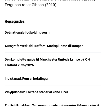
Ferguson roser Gibson (2010)
Rejseguides
Det nationale fodboldmuseum
Autografer ved Old Trafford: Mød spillerne til kampen
Den komplette guide til Manchester Uniteds kampe på Old
Trafford 2025/2026
Indisk mad: Fem anbefalinger
Vinylpushere: Tre fede steder at købe LP’er
English Breakfast: Tre morgenmadsrestauranter i Manchester til