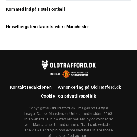
Kom med ind på Hotel Football
Heiselbergs fem favoritsteder i Manchester
Kontakt redaktionen
Annoncering på OldTrafford.dk
Cookie- og privatlivspolitik
Copyright © OldTrafford.dk. Images by Getty &
Imago. Dansk Manchester United medie siden 2003.
This website is in no way authorised by or connected
with Manchester United or the official club website.
The views and opinions expressed here in are those
of the specified authors.