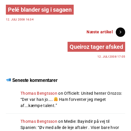
Pelé blander sig i sagaen
12. JULI 2008 16:34
Næste artikel
Queiroz tager afsked
12. JULI 2008 17:05
Seneste kommentarer
Thomas Bengtsson
on
Officielt: United henter Orozco
:
“
Der var han jo…..
Ham forventer jeg meget
af….kæmpe talent.
”
Thomas Bengtsson
on
Medie: Bayindir på vej til
Spanien
: “
Øv med alle de leje aftaler . Viser bare hvor