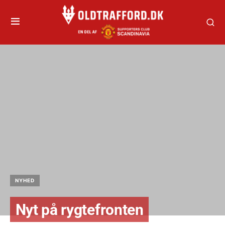
NYHED
Nyt på rygtefronten