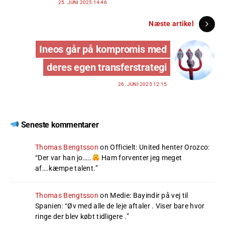
25. JUNI 2025 14:46
Næste artikel
Ineos går på kompromis med
deres egen transferstrategi
26. JUNI 2025 12:15
Seneste kommentarer
Thomas Bengtsson
on
Officielt: United henter Orozco
:
“
Der var han jo…..
Ham forventer jeg meget
af….kæmpe talent.
”
Thomas Bengtsson
on
Medie: Bayindir på vej til
Spanien
: “
Øv med alle de leje aftaler . Viser bare hvor
ringe der blev købt tidligere .
”