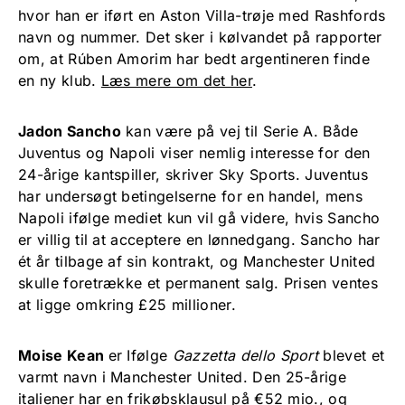
hvor han er iført en Aston Villa-trøje med Rashfords
navn og nummer. Det sker i kølvandet på rapporter
om, at Rúben Amorim har bedt argentineren finde
en ny klub.
Læs mere om det her
.
Jadon Sancho
kan være på vej til Serie A. Både
Juventus og Napoli viser nemlig interesse for den
24-årige kantspiller, skriver Sky Sports. Juventus
har undersøgt betingelserne for en handel, mens
Napoli ifølge mediet kun vil gå videre, hvis Sancho
er villig til at acceptere en lønnedgang. Sancho har
ét år tilbage af sin kontrakt, og Manchester United
skulle foretrække et permanent salg. Prisen ventes
at ligge omkring £25 millioner.
Moise Kean
er Ifølge
Gazzetta dello Sport
blevet et
varmt navn i Manchester United. Den 25-årige
italiener har en frikøbsklausul på €52 mio., og