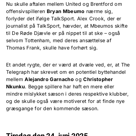
Nu skulle aftalen mellem United og Brentford om
offensivspilleren
Bryan Mbeumo
nærme sig,
forlyder det ifølge TalkSport. Alex Crook, der er
journalist på TalkSport, hævder, at Mbeumos skifte
til De Røde Djævle er på nippet til at ske – også
selvom Tottenham, med deres ansættelse af
Thomas Frank, skulle have forhørt sig.
Et andet rygte, der er værd at dvæle ved, er, at The
Telegraph har skrevet om en potentiel byttehandel
mellem
Alejandro Garnacho
og
Christopher
Nkunku
. Begge spillere har haft en mere eller
mindre mislykket sæson i deres respektive klubber,
og de skulle også være motiveret for at finde nye
græsgange for den kommende sæson.
Tirsdag den 24. juni 2025