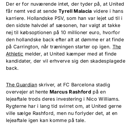
Der er for nuværende intet, der tyder på, at United
får nemt ved at sende
Tyrell Malacia
videre i hans
karriere. Hollandske PSV, som han var lejet ud til i
den sidste halvdel af sæsonen, har valgt at takke
nej til købsoptionen på 10 millioner euro, hvorfor
den hollandske back efter alt at dømme er at finde
på Carrington, når træningen starter op igen.
The
Athletic
melder, at United kæmper med at finde
kandidater, der vil erhverve sig den skadesplagede
back.
The Guardian
skriver, at FC Barcelona stadig
overvejer at hente
Marcus Rashford
på en
lejeaftale trods deres investering i Nico Williams.
Rygterne har i lang tid svirret om, at United gerne
ville sælge Rashford, men nu forlyder det, at en
lejeaftale igen kan komme på tale.