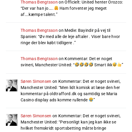
Thomas Bengtsson
on
Officielt: United henter Orozco
:
“
Der var han jo…..
Ham forventer jeg meget
af….kæmpe talent.
”
Thomas Bengtsson
on
Medie: Bayindir på vej til
Spanien
: “
Øv med alle de leje aftaler . Viser bare hvor
ringe der blev købt tidligere .
”
Thomas Bengtsson
on
Kommentar: Det er noget
svineri, Manchester United
: “
Smart ikk
”
Søren Simonsen
on
Kommentar: Det er noget svineri,
Manchester United
: “
Men lidt komisk at læse den her
kommentar på oldtrafford.dk og samtidig se Maria
Casino display ads komme rullende
”
Søren Simonsen
on
Kommentar: Det er noget svineri,
Manchester United
: “
Personligt kan jeg kan ikke se
hvilket fremskridt sportsbetting måtte bringe