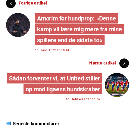
Forrige artikel
Amorim før bundprop: »Denne
kamp vil lære mig mere fra mine
spillere end de sidste to«
16. JANUAR 2025 10:44
Næste artikel
Sådan forventer vi, at United stiller
op mod ligaens bundskraber
16. JANUAR 2025 16:56
Seneste kommentarer