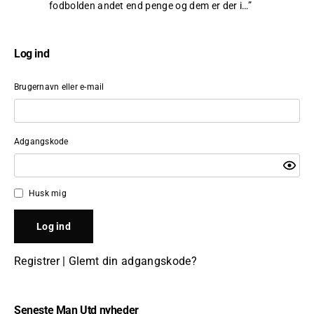
fodbolden andet end penge og dem er der i…
”
Log ind
Brugernavn eller e-mail
Adgangskode
Husk mig
Registrer
|
Glemt din adgangskode?
Seneste Man Utd nyheder