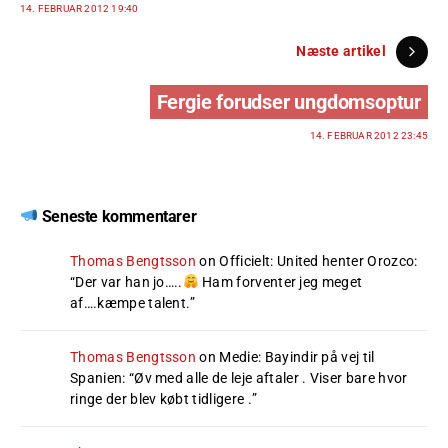
14. FEBRUAR 2012 19:40
Næste artikel
Fergie forudser ungdomsoptur
14. FEBRUAR 2012 23:45
Seneste kommentarer
Thomas Bengtsson
on
Officielt: United henter Orozco
:
“
Der var han jo…..
Ham forventer jeg meget
af….kæmpe talent.
”
Thomas Bengtsson
on
Medie: Bayindir på vej til
Spanien
: “
Øv med alle de leje aftaler . Viser bare hvor
ringe der blev købt tidligere .
”