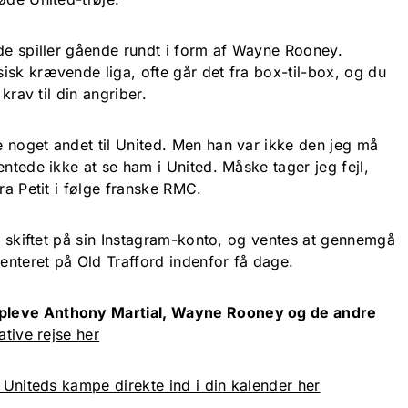
nde spiller gående rundt i form af Wayne Rooney.
isk krævende liga, ofte går det fra box-til-box, og du
 krav til din angriber.
 noget andet til United. Men han var ikke den jeg må
entede ikke at se ham i United. Måske tager jeg fejl,
ra Petit i følge franske RMC.
lv skiftet på sin Instagram-konto, og ventes at gennemgå
senteret på Old Trafford indenfor få dage.
pleve Anthony Martial, Wayne Rooney og de andre
ative rejse her
å Uniteds kampe direkte ind i din kalender her