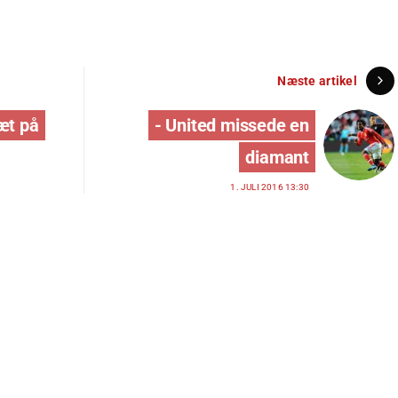
Næste artikel
æt på
- United missede en
diamant
1. JULI 2016 13:30