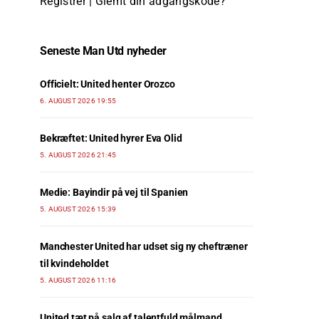
Registrer
|
Glemt din adgangskode?
Seneste Man Utd nyheder
Officielt: United henter Orozco
6. AUGUST 2026 19:55
Bekræftet: United hyrer Eva Olid
5. AUGUST 2026 21:45
Medie: Bayindir på vej til Spanien
5. AUGUST 2026 15:39
Manchester United har udset sig ny cheftræner
til kvindeholdet
5. AUGUST 2026 11:16
United tæt på salg af talentfuld målmand