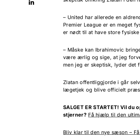
– United har allerede en aldre
Premier League er en meget fys
er nødt til at have store fysiske
– Måske kan Ibrahimovic bringe
være ærlig og sige, at jeg forv
men jeg er skeptisk, lyder det f
Zlatan offentliggjorde i går se
lægetjek og blive officielt præ
SALGET ER STARTET! Vil du o
stjerner?
Få hjælp til den ultim
Bliv klar til den nye sæson – F