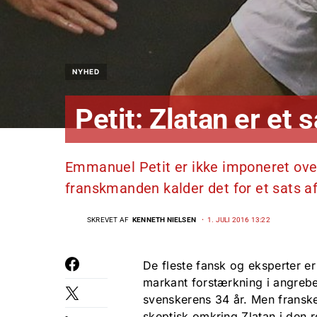
NYHED
Petit: Zlatan er et 
Emmanuel Petit er ikke imponeret over
franskmanden kalder det for et sats a
SKREVET AF
KENNETH NIELSEN
1. JULI 2016 13:22
De fleste fansk og eksperter er
markant forstærkning i angrebe
svenskerens 34 år. Men franske
skeptisk omkring Zlatan i den r