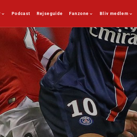
r
Podcast
Rejseguide
Fanzone
Bliv medlem